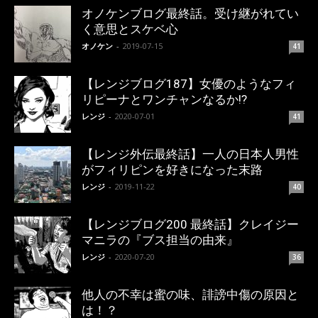
オノケンブログ最終話。受け継がれてい
く意思とスケベ心
オノケン
-
2019-07-15
41
【レンジブログ187】女優のようなフィ
リピーナとワンチャンなるか!?
レンジ
-
2020-07-01
41
【レンジ外伝最終話】一人の日本人男性
がフィリピンを好きになった末路
レンジ
-
2019-11-22
40
【レンジブログ200 最終話】クレイジー
マニラの『ブス担当の由来』
レンジ
-
2020-07-20
36
他人の不幸は蜜の味、誹謗中傷の原因と
は！？