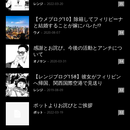
レンジ
-
2022-03-20
35
【ウメブログ10】除籍してフィリピーナ
と結婚することが嫁にバレた!?
ウメ
-
2020-08-07
34
感謝とお詫び。今後の活動とアンチにつ
いて
オノケン
-
2020-03-31
34
【レンジブログ158】彼女がフィリピン
へ帰国、関西国際空港で見送り
レンジ
-
2019-08-09
32
ポットよりお詫びとご挨拶
ポット
-
2022-03-19
32