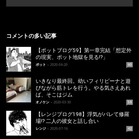
コメントの多い記事
【ポットブログ59】第一章完結「想定外
の現実、ポット地獄を見る!?」
ポット
-
2020-06-20
60
いきなり最終回。幼いフィリピーナと遊
びながら筋トレを行う。やる気さえあれ
ば、そこはジム
オノケン
-
2020-03-30
59
【レンジブログ198】浮気がバレて修羅
場!? 二人の彼女と話し合い
レンジ
-
2020-07-16
42