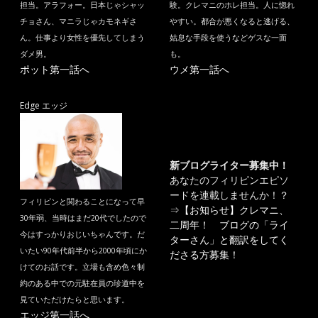
担当。アラフォー。日本じゃシャッ
験。クレマニのホレ担当。人に惚れ
チョさん、マニラじゃカモネギさ
やすい。都合が悪くなると逃げる、
ん。仕事より女性を優先してしまう
姑息な手段を使うなどゲスな一面
ダメ男。
も。
ポット第一話へ
ウメ第一話へ
Edge エッジ
新ブログライター募集中！
あなたのフィリピンエピソ
ードを連載しませんか！？
フィリピンと関わることになって早
⇒
【お知らせ】クレマニ、
30年弱、当時はまだ20代でしたので
二周年！ ブログの「ライ
今はすっかりおじいちゃんです。だ
ターさん」と翻訳をしてく
いたい90年代前半から2000年頃にか
ださる方募集！
けてのお話です。立場も含め色々制
約のある中での元駐在員の珍道中を
見ていただけたらと思います。
エッジ第一話へ