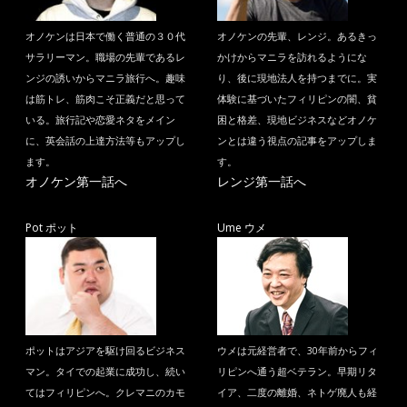
オノケンは日本で働く普通の３０代
オノケンの先輩、レンジ。あるきっ
サラリーマン。職場の先輩であるレ
かけからマニラを訪れるようにな
ンジの誘いからマニラ旅行へ。趣味
り、後に現地法人を持つまでに。実
は筋トレ、筋肉こそ正義だと思って
体験に基づいたフィリピンの闇、貧
いる。旅行記や恋愛ネタをメイン
困と格差、現地ビジネスなどオノケ
に、英会話の上達方法等もアップし
ンとは違う視点の記事をアップしま
ます。
す。
オノケン第一話へ
レンジ第一話へ
Pot ポット
Ume ウメ
ポットはアジアを駆け回るビジネス
ウメは元経営者で、30年前からフィ
マン。タイでの起業に成功し、続い
リピンへ通う超ベテラン。早期リタ
てはフィリピンへ。クレマニのカモ
イア、二度の離婚、ネトゲ廃人も経