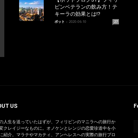
ピンベテランの飲み方！テ
キーラの効果とは!?
ポット
-
2020-06-10
27
OUT US
F
の人生を送っていたはずが、フィリピンのマニラへの旅行か
変クレイジーなものに。オノケンとレンジの恋愛珍道中を小
に紹介。マラテやマカティ、アンヘレスへの実際の旅行ブロ