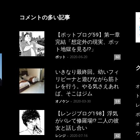
コメントの多い記事
【ポットブログ59】第一章
完結「想定外の現実、ポッ
ト地獄を見る!?」
ポット
-
2020-06-20
60
いきなり最終回。幼いフィ
リピーナと遊びながら筋ト
レを行う。やる気さえあれ
オ
ば、そこはジム
ト
オノケン
-
2020-03-30
59
レ
【レンジブログ198】浮気
ポ
がバレて修羅場!? 二人の彼
オ
女と話し合い
ウ
レンジ
-
2020-07-16
42