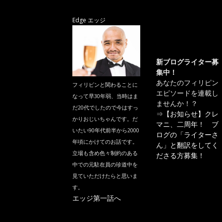
Edge エッジ
新ブログライター募
集中！
あなたのフィリピン
フィリピンと関わることに
エピソードを連載し
なって早30年弱、当時はま
ませんか！？
だ20代でしたので今はすっ
⇒
【お知らせ】クレ
かりおじいちゃんです。だ
マニ、二周年！ ブ
いたい90年代前半から2000
ログの「ライターさ
年頃にかけてのお話です。
ん」と翻訳をしてく
立場も含め色々制約のある
ださる方募集！
中での元駐在員の珍道中を
見ていただけたらと思いま
す。
エッジ第一話へ