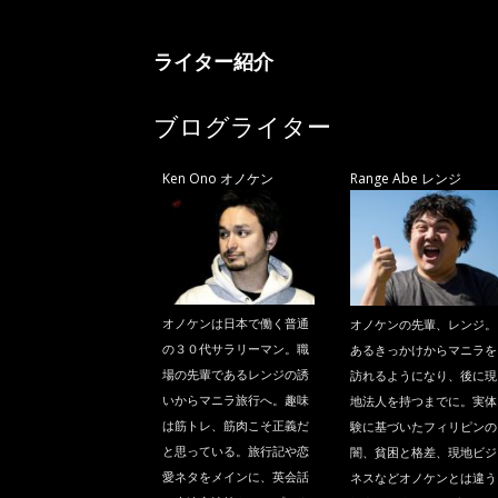
ニ
ライター紹介
ラ
ブログライター
Ken Ono オノケン
Range Abe レンジ
オノケンは日本で働く普通
オノケンの先輩、レンジ。
の３０代サラリーマン。職
あるきっかけからマニラを
場の先輩であるレンジの誘
訪れるようになり、後に現
いからマニラ旅行へ。趣味
地法人を持つまでに。実体
は筋トレ、筋肉こそ正義だ
験に基づいたフィリピンの
と思っている。旅行記や恋
闇、貧困と格差、現地ビジ
愛ネタをメインに、英会話
ネスなどオノケンとは違う