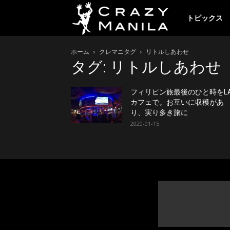
ク
トピックス
ホーム
クレマニタグ
リトルしあわせ
レ
タグ: リトルしあわせ
イ
フィリピン旅最後のひと時をL
カフェで。お互いに収穫があ
り、実り多き旅に
2020-01-15
ジ
ー
マ