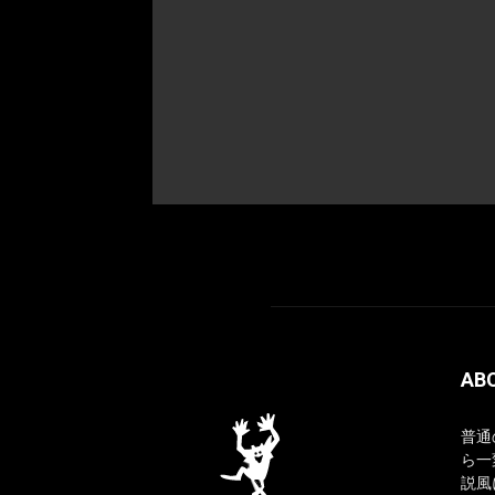
AB
普通
ら一
説風