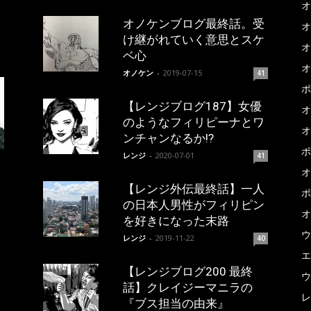
オ
オノケンブログ最終話。受
オ
け継がれていく意思とスケ
オ
ベ心
オ
オノケン
-
2019-07-15
41
ポ
【レンジブログ187】女優
オ
のようなフィリピーナとワ
オ
ンチャンなるか!?
ポ
レンジ
-
2020-07-01
41
オ
【レンジ外伝最終話】一人
ポ
の日本人男性がフィリピン
オ
を好きになった末路
ウ
レンジ
-
2019-11-22
40
エ
【レンジブログ200 最終
ウ
話】クレイジーマニラの
レ
『ブス担当の由来』