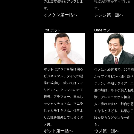
の上達方法等もアップしま
視点の記事をアップしま
す。
す。
オノケン第一話へ
レンジ第一話へ
Pot ポット
Ume ウメ
ポットはアジアを駆け回る
ウメは元経営者で、30年前
ビジネスマン。タイでの起
からフィリピンへ通う超ベ
業に成功し、続いてはフィ
テラン。早期リタイア、二
リピンへ。クレマニのカモ
度の離婚、ネトゲ廃人も経
担当。アラフォー。日本じ
験。クレマニのホレ担当。
ゃシャッチョさん、マニラ
人に惚れやすい。都合が悪
じゃカモネギさん。仕事よ
くなると逃げる、姑息な手
り女性を優先してしまうダ
段を使うなどゲスな一面
メ男。
も。
ポット第一話へ
ウメ第一話へ