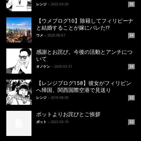
レンジ
-
2022-03-20
35
【ウメブログ10】除籍してフィリピーナ
と結婚することが嫁にバレた!?
ウメ
-
2020-08-07
34
感謝とお詫び。今後の活動とアンチにつ
いて
オノケン
-
2020-03-31
34
【レンジブログ158】彼女がフィリピン
へ帰国、関西国際空港で見送り
レンジ
-
2019-08-09
32
ポットよりお詫びとご挨拶
ポット
-
2022-03-19
32