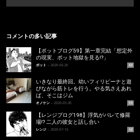
コメントの多い記事
【ポットブログ59】第一章完結「想定外
の現実、ポット地獄を見る!?」
ポット
-
2020-06-20
60
いきなり最終回。幼いフィリピーナと遊
びながら筋トレを行う。やる気さえあれ
ば、そこはジム
オノケン
-
2020-03-30
59
【レンジブログ198】浮気がバレて修羅
場!? 二人の彼女と話し合い
レンジ
-
2020-07-16
42