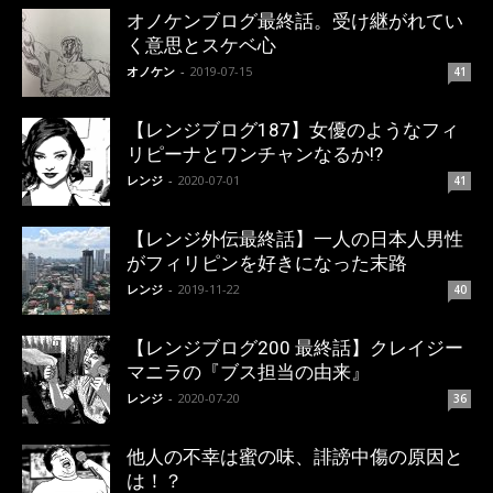
オノケンブログ最終話。受け継がれてい
く意思とスケベ心
オノケン
-
2019-07-15
41
【レンジブログ187】女優のようなフィ
リピーナとワンチャンなるか!?
レンジ
-
2020-07-01
41
【レンジ外伝最終話】一人の日本人男性
がフィリピンを好きになった末路
レンジ
-
2019-11-22
40
【レンジブログ200 最終話】クレイジー
マニラの『ブス担当の由来』
レンジ
-
2020-07-20
36
他人の不幸は蜜の味、誹謗中傷の原因と
は！？