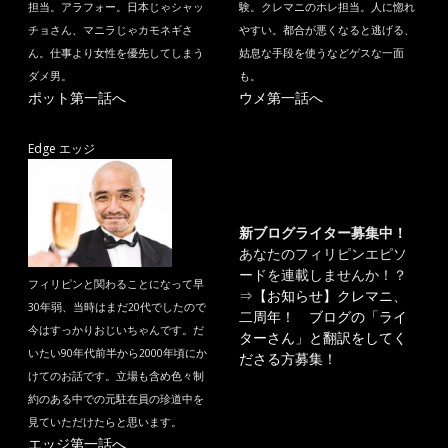
担当。アラフォー。日本じゃシャッ
験。クレマニのホレ担当。人に惚れ
チョさん、マニラじゃカモネギさ
やすい。都合が悪くなると逃げる、
ん。仕事より女性を優先してしまう
姑息な手段を使うなどゲスな一面
ダメ男。
も。
ポット第一話へ
ウメ第一話へ
Edge エッジ
新ブログライター募集中！
あなたのフィリピンエピソ
ードを連載しませんか！？
フィリピンと関わることになって早
⇒
【お知らせ】クレマニ、
30年弱、当時はまだ20代でしたので
二周年！ ブログの「ライ
今はすっかりおじいちゃんです。だ
ターさん」と翻訳をしてく
いたい90年代前半から2000年頃にか
ださる方募集！
けてのお話です。立場も含め色々制
約のある中での元駐在員の珍道中を
見ていただけたらと思います。
エッジ第一話へ