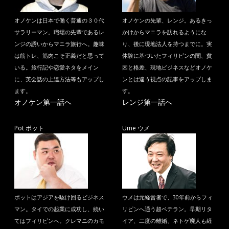
オノケンは日本で働く普通の３０代
オノケンの先輩、レンジ。あるきっ
サラリーマン。職場の先輩であるレ
かけからマニラを訪れるようにな
ンジの誘いからマニラ旅行へ。趣味
り、後に現地法人を持つまでに。実
は筋トレ、筋肉こそ正義だと思って
体験に基づいたフィリピンの闇、貧
いる。旅行記や恋愛ネタをメイン
困と格差、現地ビジネスなどオノケ
に、英会話の上達方法等もアップし
ンとは違う視点の記事をアップしま
ます。
す。
オノケン第一話へ
レンジ第一話へ
Pot ポット
Ume ウメ
ポットはアジアを駆け回るビジネス
ウメは元経営者で、30年前からフィ
マン。タイでの起業に成功し、続い
リピンへ通う超ベテラン。早期リタ
てはフィリピンへ。クレマニのカモ
イア、二度の離婚、ネトゲ廃人も経