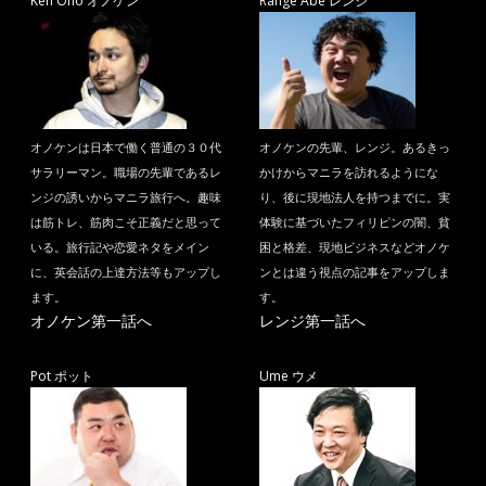
Ken Ono オノケン
Range Abe レンジ
オノケンは日本で働く普通の３０代
オノケンの先輩、レンジ。あるきっ
サラリーマン。職場の先輩であるレ
かけからマニラを訪れるようにな
ンジの誘いからマニラ旅行へ。趣味
り、後に現地法人を持つまでに。実
は筋トレ、筋肉こそ正義だと思って
体験に基づいたフィリピンの闇、貧
いる。旅行記や恋愛ネタをメイン
困と格差、現地ビジネスなどオノケ
に、英会話の上達方法等もアップし
ンとは違う視点の記事をアップしま
ます。
す。
オノケン第一話へ
レンジ第一話へ
Pot ポット
Ume ウメ