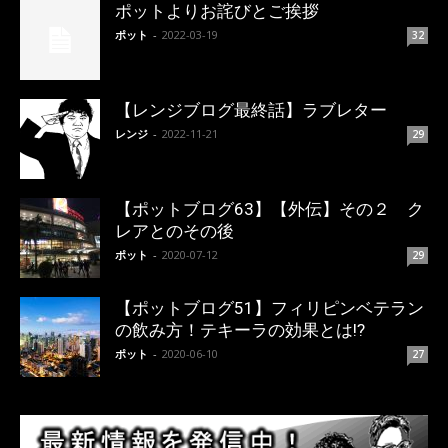
ポットよりお詫びとご挨拶
ポット
-
2022-03-19
32
【レンジブログ最終話】ラブレター
レンジ
-
2022-11-21
29
【ポットブログ63】【外伝】その２ ク
レアとのその後
ポット
-
2020-07-12
29
【ポットブログ51】フィリピンベテラン
の飲み方！テキーラの効果とは!?
ポット
-
2020-06-10
27