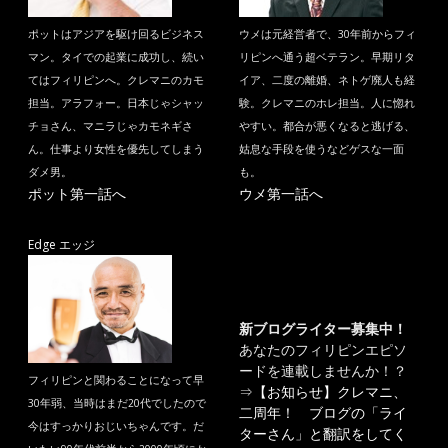
ポットはアジアを駆け回るビジネス
ウメは元経営者で、30年前からフィ
マン。タイでの起業に成功し、続い
リピンへ通う超ベテラン。早期リタ
てはフィリピンへ。クレマニのカモ
イア、二度の離婚、ネトゲ廃人も経
担当。アラフォー。日本じゃシャッ
験。クレマニのホレ担当。人に惚れ
チョさん、マニラじゃカモネギさ
やすい。都合が悪くなると逃げる、
ん。仕事より女性を優先してしまう
姑息な手段を使うなどゲスな一面
ダメ男。
も。
ポット第一話へ
ウメ第一話へ
Edge エッジ
新ブログライター募集中！
あなたのフィリピンエピソ
ードを連載しませんか！？
フィリピンと関わることになって早
⇒
【お知らせ】クレマニ、
30年弱、当時はまだ20代でしたので
二周年！ ブログの「ライ
今はすっかりおじいちゃんです。だ
ターさん」と翻訳をしてく