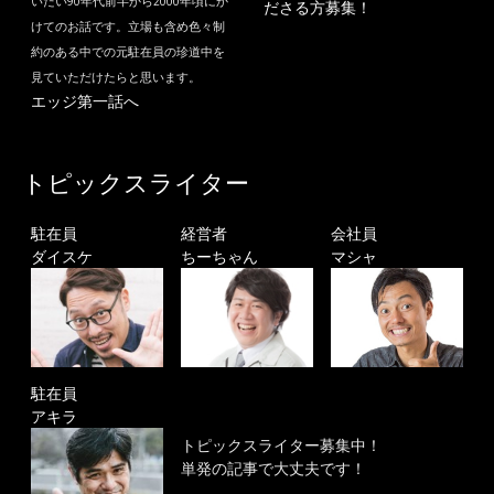
いたい90年代前半から2000年頃にか
ださる方募集！
けてのお話です。立場も含め色々制
約のある中での元駐在員の珍道中を
見ていただけたらと思います。
エッジ第一話へ
トピックスライター
駐在員
経営者
会社員
ダイスケ
ちーちゃん
マシャ
駐在員
アキラ
トピックスライター募集中！
単発の記事で大丈夫です！