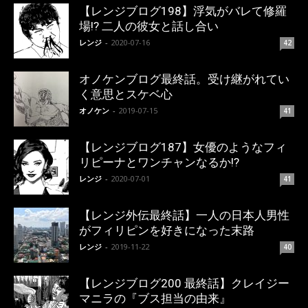
【レンジブログ198】浮気がバレて修羅
場!? 二人の彼女と話し合い
レンジ
-
2020-07-16
42
オノケンブログ最終話。受け継がれてい
く意思とスケベ心
オノケン
-
2019-07-15
41
【レンジブログ187】女優のようなフィ
リピーナとワンチャンなるか!?
レンジ
-
2020-07-01
41
【レンジ外伝最終話】一人の日本人男性
がフィリピンを好きになった末路
レンジ
-
2019-11-22
40
【レンジブログ200 最終話】クレイジー
マニラの『ブス担当の由来』