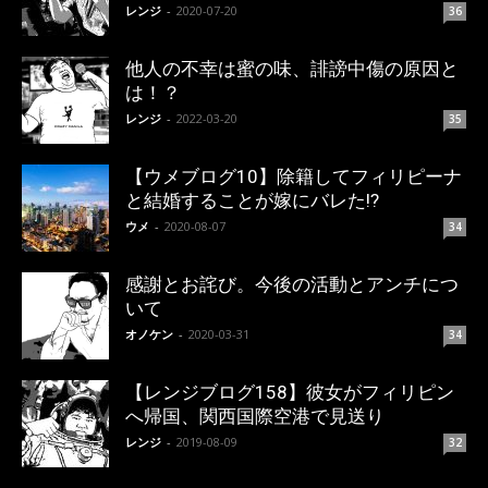
レンジ
-
2020-07-20
36
他人の不幸は蜜の味、誹謗中傷の原因と
は！？
レンジ
-
2022-03-20
35
【ウメブログ10】除籍してフィリピーナ
と結婚することが嫁にバレた!?
ウメ
-
2020-08-07
34
感謝とお詫び。今後の活動とアンチにつ
いて
オノケン
-
2020-03-31
34
【レンジブログ158】彼女がフィリピン
へ帰国、関西国際空港で見送り
レンジ
-
2019-08-09
32