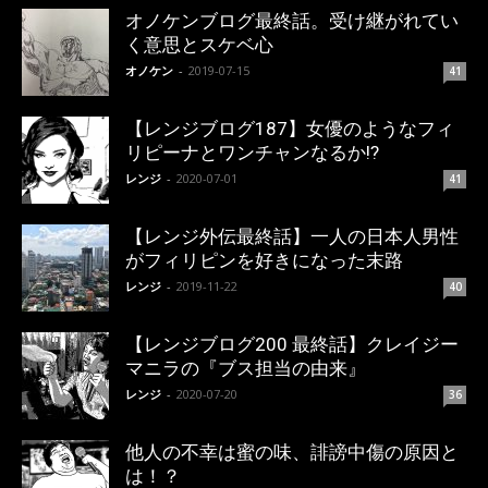
オノケンブログ最終話。受け継がれてい
く意思とスケベ心
オノケン
-
2019-07-15
41
【レンジブログ187】女優のようなフィ
リピーナとワンチャンなるか!?
レンジ
-
2020-07-01
41
【レンジ外伝最終話】一人の日本人男性
がフィリピンを好きになった末路
レンジ
-
2019-11-22
40
【レンジブログ200 最終話】クレイジー
マニラの『ブス担当の由来』
レンジ
-
2020-07-20
36
他人の不幸は蜜の味、誹謗中傷の原因と
は！？