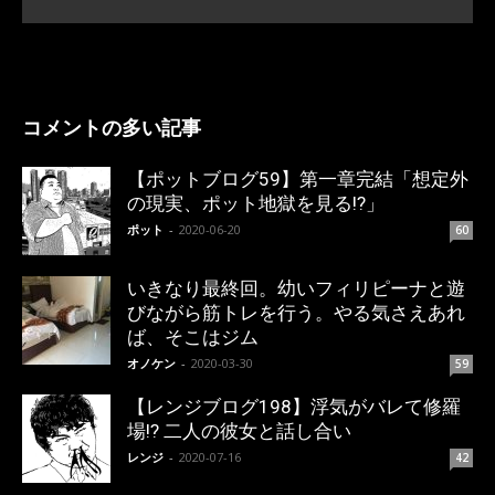
コメントの多い記事
【ポットブログ59】第一章完結「想定外
の現実、ポット地獄を見る!?」
ポット
-
2020-06-20
60
いきなり最終回。幼いフィリピーナと遊
びながら筋トレを行う。やる気さえあれ
ば、そこはジム
オノケン
-
2020-03-30
59
【レンジブログ198】浮気がバレて修羅
場!? 二人の彼女と話し合い
レンジ
-
2020-07-16
42