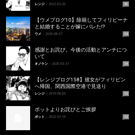
レンジ
-
2022-03-20
35
【ウメブログ10】除籍してフィリピーナ
と結婚することが嫁にバレた!?
ウメ
-
2020-08-07
34
感謝とお詫び。今後の活動とアンチにつ
いて
オノケン
-
2020-03-31
34
【レンジブログ158】彼女がフィリピン
へ帰国、関西国際空港で見送り
レンジ
-
2019-08-09
32
ポットよりお詫びとご挨拶
ポット
-
2022-03-19
32