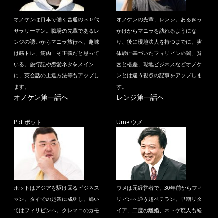
オノケンは日本で働く普通の３０代
オノケンの先輩、レンジ。あるきっ
サラリーマン。職場の先輩であるレ
かけからマニラを訪れるようにな
ンジの誘いからマニラ旅行へ。趣味
り、後に現地法人を持つまでに。実
は筋トレ、筋肉こそ正義だと思って
体験に基づいたフィリピンの闇、貧
いる。旅行記や恋愛ネタをメイン
困と格差、現地ビジネスなどオノケ
に、英会話の上達方法等もアップし
ンとは違う視点の記事をアップしま
ます。
す。
オノケン第一話へ
レンジ第一話へ
Pot ポット
Ume ウメ
ポットはアジアを駆け回るビジネス
ウメは元経営者で、30年前からフィ
マン。タイでの起業に成功し、続い
リピンへ通う超ベテラン。早期リタ
てはフィリピンへ。クレマニのカモ
イア、二度の離婚、ネトゲ廃人も経