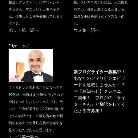
担当。アラフォー。日本じゃシャッ
験。クレマニのホレ担当。人に惚れ
チョさん、マニラじゃカモネギさ
やすい。都合が悪くなると逃げる、
ん。仕事より女性を優先してしまう
姑息な手段を使うなどゲスな一面
ダメ男。
も。
ポット第一話へ
ウメ第一話へ
Edge エッジ
新ブログライター募集中！
あなたのフィリピンエピソ
ードを連載しませんか！？
フィリピンと関わることになって早
⇒
【お知らせ】クレマニ、
30年弱、当時はまだ20代でしたので
二周年！ ブログの「ライ
今はすっかりおじいちゃんです。だ
ターさん」と翻訳をしてく
いたい90年代前半から2000年頃にか
ださる方募集！
けてのお話です。立場も含め色々制
約のある中での元駐在員の珍道中を
見ていただけたらと思います。
エッジ第一話へ