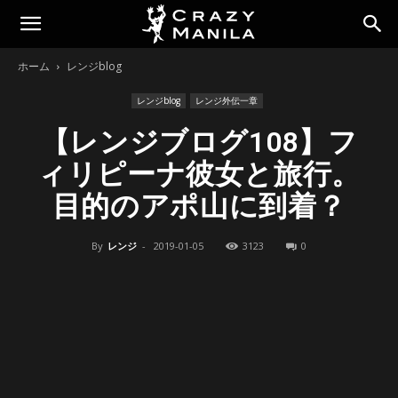
ホーム
レンジblog
レンジblog
レンジ外伝一章
【レンジブログ108】フ
ィリピーナ彼女と旅行。
目的のアポ山に到着？
By
レンジ
-
2019-01-05
3123
0