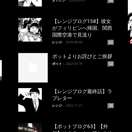
オノケン
-
2020-03-31
34
【レンジブログ158】彼女
がフィリピンへ帰国、関西
国際空港で見送り
レンジ
-
2019-08-09
32
ポットよりお詫びとご挨拶
ポット
-
2022-03-19
32
【レンジブログ最終話】ラ
ブレター
レンジ
-
2022-11-21
29
【ポットブログ63】【外