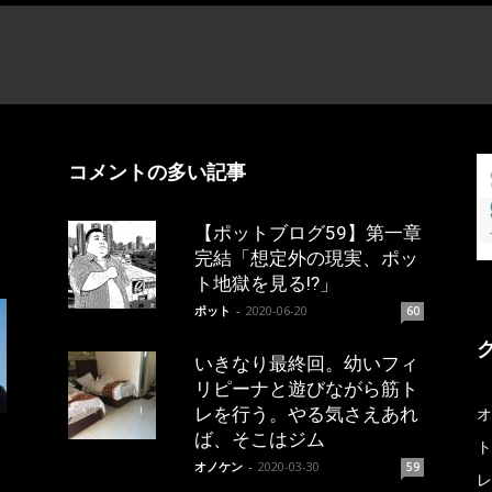
コメントの多い記事
【ポットブログ59】第一章
完結「想定外の現実、ポッ
ト地獄を見る!?」
ポット
-
2020-06-20
60
いきなり最終回。幼いフィ
リピーナと遊びながら筋ト
レを行う。やる気さえあれ
オ
ば、そこはジム
ト
オノケン
-
2020-03-30
59
レ