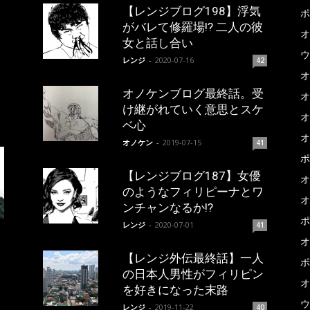
【レンジブログ198】浮気
ポ
がバレて修羅場!? 二人の彼
オ
女と話し合い
ウ
レンジ
-
2020-07-16
42
オ
オノケンブログ最終話。受
オ
け継がれていく意思とスケ
オ
ベ心
オ
オノケン
-
2019-07-15
41
ポ
【レンジブログ187】女優
オ
のようなフィリピーナとワ
オ
ンチャンなるか!?
ポ
レンジ
-
2020-07-01
41
オ
【レンジ外伝最終話】一人
ポ
の日本人男性がフィリピン
オ
を好きになった末路
ウ
レンジ
-
2019-11-22
40