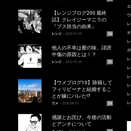
エ
【レンジブログ200 最終
ウ
話】クレイジーマニラの
レ
『ブス担当の由来』
オ
レンジ
-
2020-07-20
36
レ
他人の不幸は蜜の味、誹謗
ポ
中傷の原因とは！？
レ
レンジ
-
2022-03-20
35
レ
レ
【ウメブログ10】除籍して
レ
フィリピーナと結婚するこ
レ
とが嫁にバレた!?
レ
ウメ
-
2020-08-07
34
感謝とお詫び。今後の活動
とアンチについて