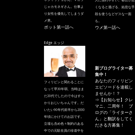
人に惚れやすい。都合が悪
じゃカモネギさん。仕事よ
くなると逃げる、姑息な手
り女性を優先してしまうダ
段を使うなどゲスな一面
メ男。
も。
ポット第一話へ
ウメ第一話へ
Edge エッジ
新ブログライター募
集中！
あなたのフィリピン
フィリピンと関わることに
エピソードを連載し
なって早30年弱、当時はま
ませんか！？
だ20代でしたので今はすっ
⇒
【お知らせ】クレ
かりおじいちゃんです。だ
マニ、二周年！ ブ
いたい90年代前半から2000
ログの「ライターさ
年頃にかけてのお話です。
ん」と翻訳をしてく
立場も含め色々制約のある
ださる方募集！
中での元駐在員の珍道中を