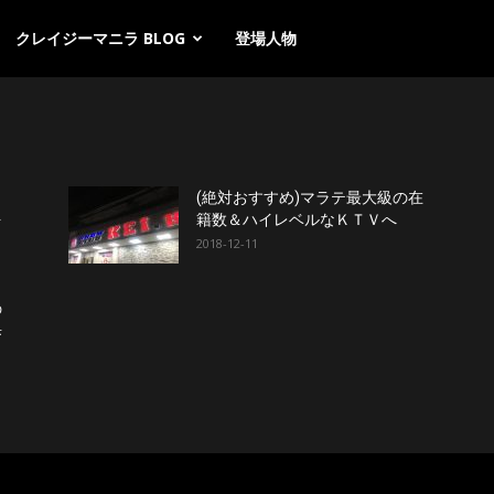
クレイジーマニラ BLOG
登場人物
。
(絶対おすすめ)マラテ最大級の在
を
籍数＆ハイレベルなＫＴＶへ
2018-12-11
の
歩