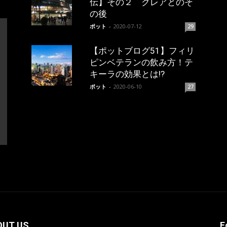
伝】その２ クレアとのそ
の後
ポット
-
2020-07-12
29
【ポットブログ51】フィリ
ピンベテランの飲み方！テ
キーラの効果とは!?
ポット
-
2020-06-10
27
OUT US
F