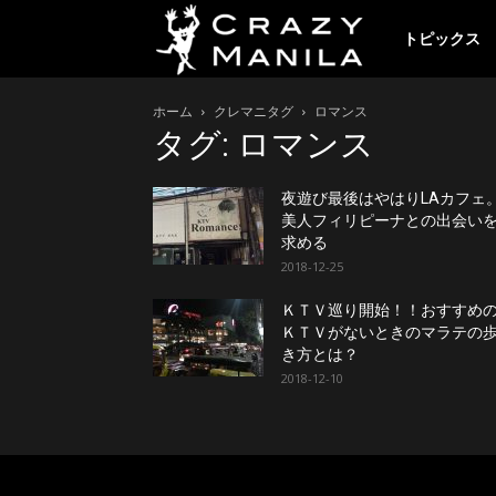
ク
トピックス
ホーム
クレマニタグ
ロマンス
レ
タグ: ロマンス
イ
夜遊び最後はやはりLAカフェ
美人フィリピーナとの出会い
求める
2018-12-25
ジ
ＫＴＶ巡り開始！！おすすめ
ＫＴＶがないときのマラテの
ー
き方とは？
2018-12-10
マ