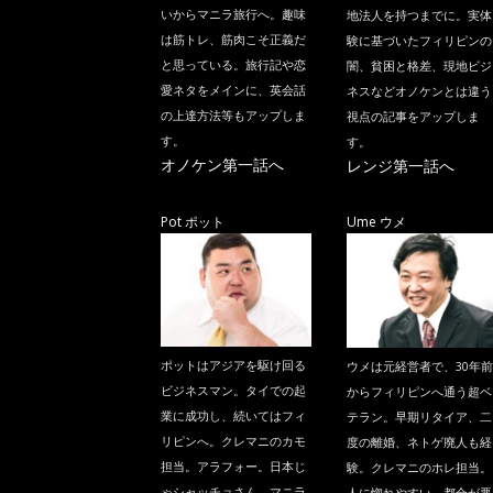
いからマニラ旅行へ。趣味
地法人を持つまでに。実体
は筋トレ、筋肉こそ正義だ
験に基づいたフィリピンの
と思っている。旅行記や恋
闇、貧困と格差、現地ビジ
愛ネタをメインに、英会話
ネスなどオノケンとは違う
の上達方法等もアップしま
視点の記事をアップしま
す。
す。
オノケン第一話へ
レンジ第一話へ
Pot ポット
Ume ウメ
ポットはアジアを駆け回る
ウメは元経営者で、30年前
ビジネスマン。タイでの起
からフィリピンへ通う超ベ
業に成功し、続いてはフィ
テラン。早期リタイア、二
リピンへ。クレマニのカモ
度の離婚、ネトゲ廃人も経
担当。アラフォー。日本じ
験。クレマニのホレ担当。
ゃシャッチョさん、マニラ