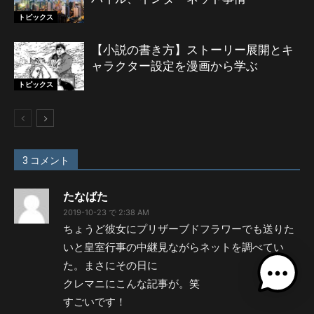
トピックス
【小説の書き方】ストーリー展開とキ
ャラクター設定を漫画から学ぶ
トピックス
3 コメント
たなばた
2019-10-23 で 2:38 AM
ちょうど彼女にプリザーブドフラワーでも送りた
いと皇室行事の中継見ながらネットを調べてい
た。まさにその日に
クレマニにこんな記事が。笑
すごいです！