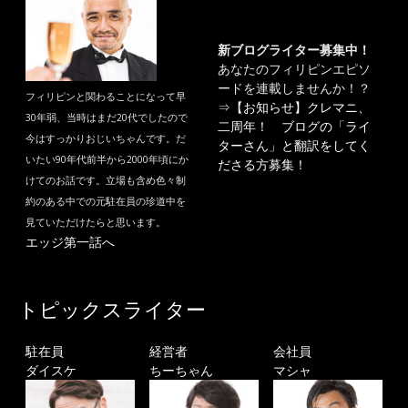
新ブログライター募集中！
あなたのフィリピンエピソ
ードを連載しませんか！？
フィリピンと関わることになって早
⇒
【お知らせ】クレマニ、
30年弱、当時はまだ20代でしたので
二周年！ ブログの「ライ
今はすっかりおじいちゃんです。だ
ターさん」と翻訳をしてく
いたい90年代前半から2000年頃にか
ださる方募集！
けてのお話です。立場も含め色々制
約のある中での元駐在員の珍道中を
見ていただけたらと思います。
エッジ第一話へ
トピックスライター
駐在員
経営者
会社員
ダイスケ
ちーちゃん
マシャ