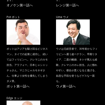
ます。
す。
オノケン第一話へ
レンジ第一話へ
Pot ポット
Ume ウメ
ポットはアジアを駆け回るビジネス
ウメは元経営者で、30年前からフィ
マン。タイでの起業に成功し、続い
リピンへ通う超ベテラン。早期リタ
てはフィリピンへ。クレマニのカモ
イア、二度の離婚、ネトゲ廃人も経
担当。アラフォー。日本じゃシャッ
験。クレマニのホレ担当。人に惚れ
チョさん、マニラじゃカモネギさ
やすい。都合が悪くなると逃げる、
ん。仕事より女性を優先してしまう
姑息な手段を使うなどゲスな一面
ダメ男。
も。
ポット第一話へ
ウメ第一話へ
Edge エッジ