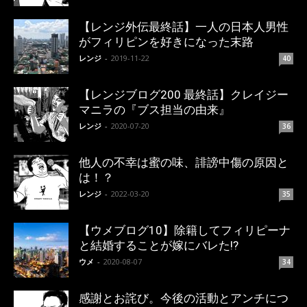
【レンジ外伝最終話】一人の日本人男性
がフィリピンを好きになった末路
レンジ
-
2019-11-22
40
【レンジブログ200 最終話】クレイジー
マニラの『ブス担当の由来』
レンジ
-
2020-07-20
36
他人の不幸は蜜の味、誹謗中傷の原因と
は！？
レンジ
-
2022-03-20
35
【ウメブログ10】除籍してフィリピーナ
と結婚することが嫁にバレた!?
ウメ
-
2020-08-07
34
感謝とお詫び。今後の活動とアンチにつ