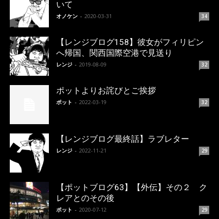
いて
オノケン
-
2020-03-31
34
【レンジブログ158】彼女がフィリピン
へ帰国、関西国際空港で見送り
レンジ
-
2019-08-09
32
ポットよりお詫びとご挨拶
ポット
-
2022-03-19
32
【レンジブログ最終話】ラブレター
レンジ
-
2022-11-21
29
【ポットブログ63】【外伝】その２ ク
レアとのその後
ポット
-
2020-07-12
29