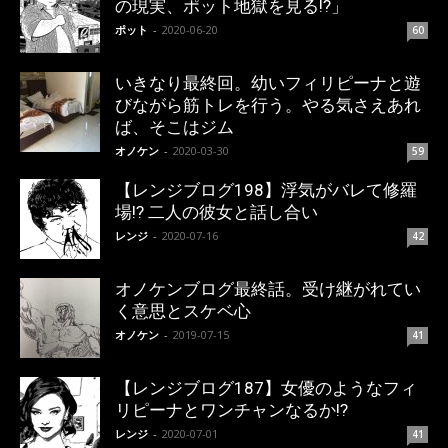
の現実、ポット地獄を見る!?」
ポット
-
2020-06-20
60
いきなり最終回。幼いフィリピーナと遊
びながら筋トレを行う。やる気さえあれ
ば、そこはジム
オノケン
-
2020-03-30
59
【レンジブログ198】浮気がバレて修羅
場!? 二人の彼女と話し合い
レンジ
-
2020-07-16
42
オノケンブログ最終話。受け継がれてい
く意思とスケベ心
オノケン
-
2019-07-15
41
【レンジブログ187】女優のようなフィ
リピーナとワンチャンなるか!?
レンジ
-
2020-07-01
41