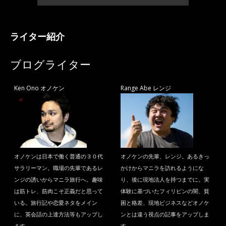
ライター紹介
ブログライター
Ken Ono オノケン
Range Abe レンジ
オノケンは日本で働く普通の３０代
オノケンの先輩、レンジ。あるきっ
サラリーマン。職場の先輩であるレ
かけからマニラを訪れるようにな
ンジの誘いからマニラ旅行へ。趣味
り、後に現地法人を持つまでに。実
は筋トレ、筋肉こそ正義だと思って
体験に基づいたフィリピンの闇、貧
いる。旅行記や恋愛ネタをメイン
困と格差、現地ビジネスなどオノケ
に、英会話の上達方法等もアップし
ンとは違う視点の記事をアップしま