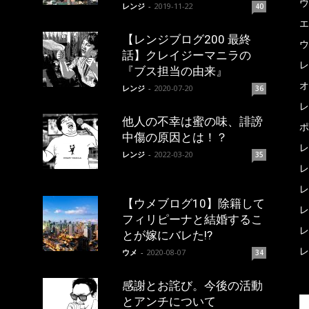
ウ
レンジ
-
2019-11-22
40
エ
【レンジブログ200 最終
ウ
話】クレイジーマニラの
レ
『ブス担当の由来』
オ
レンジ
-
2020-07-20
36
レ
他人の不幸は蜜の味、誹謗
ポ
中傷の原因とは！？
レ
レンジ
-
2022-03-20
35
レ
レ
【ウメブログ10】除籍して
レ
フィリピーナと結婚するこ
レ
とが嫁にバレた!?
レ
ウメ
-
2020-08-07
34
感謝とお詫び。今後の活動
とアンチについて