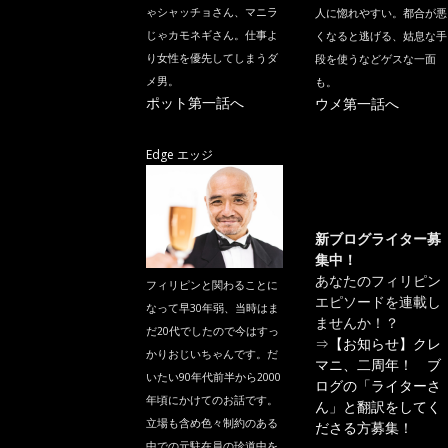
ゃシャッチョさん、マニラ
人に惚れやすい。都合が悪
じゃカモネギさん。仕事よ
くなると逃げる、姑息な手
り女性を優先してしまうダ
段を使うなどゲスな一面
メ男。
も。
ポット第一話へ
ウメ第一話へ
Edge エッジ
新ブログライター募
集中！
あなたのフィリピン
フィリピンと関わることに
エピソードを連載し
なって早30年弱、当時はま
ませんか！？
だ20代でしたので今はすっ
⇒
【お知らせ】クレ
かりおじいちゃんです。だ
マニ、二周年！ ブ
いたい90年代前半から2000
ログの「ライターさ
年頃にかけてのお話です。
ん」と翻訳をしてく
立場も含め色々制約のある
ださる方募集！
中での元駐在員の珍道中を