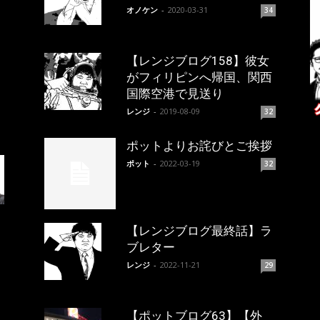
オノケン
-
2020-03-31
34
【レンジブログ158】彼女
がフィリピンへ帰国、関西
国際空港で見送り
レンジ
-
2019-08-09
32
ポットよりお詫びとご挨拶
ポット
-
2022-03-19
32
【レンジブログ最終話】ラ
ブレター
レンジ
-
2022-11-21
29
【ポットブログ63】【外