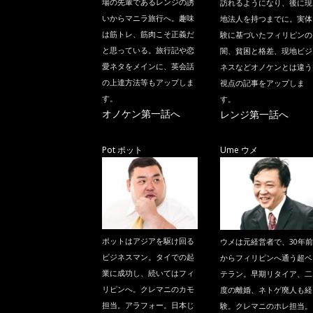
場の先輩であるレンジの誘
訪れるようになり、後に現
いからマニラ旅行へ。趣味
地法人を持つまでに。実体
は筋トレ、筋肉こそ正義だ
験に基づいたフィリピンの
と思っている。旅行記や恋
闇、貧困と格差、現地ビジ
愛ネタをメインに、英会話
ネスなどオノケンとは違う
の上達方法等もアップしま
視点の記事をアップしま
す。
す。
オノケン第一話へ
レンジ第一話へ
Pot ポット
Ume ウメ
ポットはアジアを駆け回る
ウメは元経営者で、30年前
ビジネスマン。タイでの起
からフィリピンへ通う超ベ
業に成功し、続いてはフィ
テラン。早期リタイア、二
リピンへ。クレマニのカモ
度の離婚、ネトゲ廃人も経
担当。アラフォー。日本じ
験。クレマニのホレ担当。