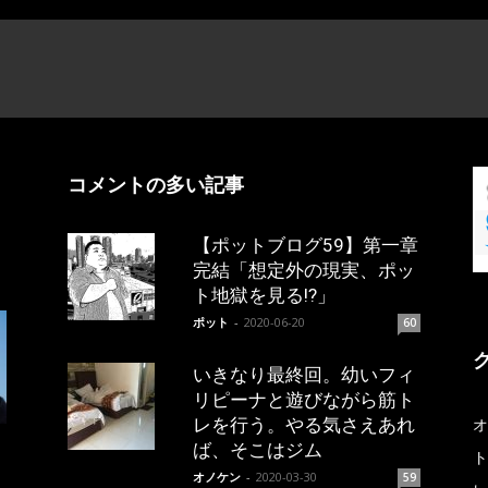
コメントの多い記事
【ポットブログ59】第一章
完結「想定外の現実、ポッ
ト地獄を見る!?」
ポット
-
2020-06-20
60
いきなり最終回。幼いフィ
リピーナと遊びながら筋ト
レを行う。やる気さえあれ
オ
ば、そこはジム
ト
オノケン
-
2020-03-30
59