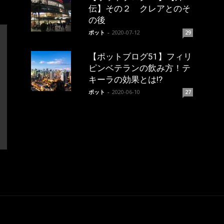
伝】その２ クレアとのそ
の後
ポット
-
2020-07-12
29
【ポットブログ51】フィリ
ピンベテランの飲み方！テ
キーラの効果とは!?
ポット
-
2020-06-10
27