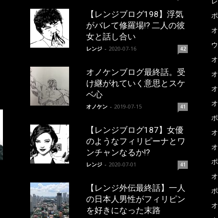
レ
【レンジブログ198】浮気
ポ
がバレて修羅場!? 二人の彼
オ
女と話し合い
ウ
レンジ
-
2020-07-16
42
オ
オノケンブログ最終話。受
オ
け継がれていく意思とスケ
オ
ベ心
オ
オノケン
-
2019-07-15
41
ポ
【レンジブログ187】女優
オ
のようなフィリピーナとワ
オ
ンチャンなるか!?
ポ
レンジ
-
2020-07-01
41
オ
【レンジ外伝最終話】一人
ポ
の日本人男性がフィリピン
オ
を好きになった末路