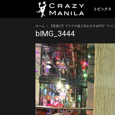
ク
トピックス
ホーム
【夜遊び】マラテの超人気おすすめKTV「ケイコ 
レ
bIMG_3444
イ
ジ
ー
マ