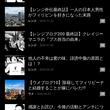
【レンジ外伝最終話】一人の日本人男性
がフィリピンを好きになった末路
レンジ
-
2019-11-22
40
【レンジブログ200 最終話】クレイジー
マニラの『ブス担当の由来』
レンジ
-
2020-07-20
36
他人の不幸は蜜の味、誹謗中傷の原因と
は！？
レンジ
-
2022-03-20
35
【ウメブログ10】除籍してフィリピーナ
と結婚することが嫁にバレた!?
ウメ
-
2020-08-07
34
感謝とお詫び。今後の活動とアンチにつ