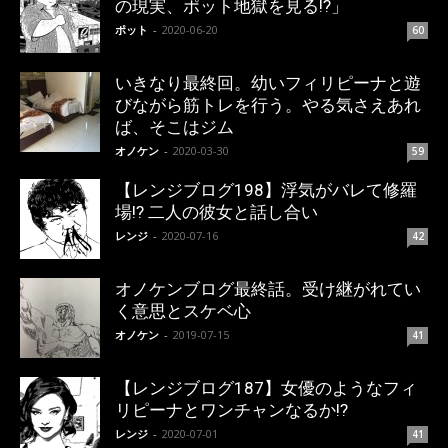
の現実、ポット地獄を見る!?」
ポット
-
2020-06-20
60
いきなり最終回。幼いフィリピーナと遊
びながら筋トレを行う。やる気さえあれ
ば、そこはジム
オノケン
-
2020-03-30
59
【レンジブログ198】浮気がバレて修羅
場!? 二人の彼女と話し合い
レンジ
-
2020-07-16
42
オノケンブログ最終話。受け継がれてい
く意思とスケベ心
オノケン
-
2019-07-15
41
【レンジブログ187】女優のようなフィ
リピーナとワンチャンなるか!?
レンジ
-
2020-07-01
41