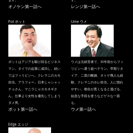
ます。
す。
オノケン第一話へ
レンジ第一話へ
Pot ポット
Ume ウメ
ポットはアジアを駆け回るビジネス
ウメは元経営者で、30年前からフィ
マン。タイでの起業に成功し、続い
リピンへ通う超ベテラン。早期リタ
てはフィリピンへ。クレマニのカモ
イア、二度の離婚、ネトゲ廃人も経
担当。アラフォー。日本じゃシャッ
験。クレマニのホレ担当。人に惚れ
チョさん、マニラじゃカモネギさ
やすい。都合が悪くなると逃げる、
ん。仕事より女性を優先してしまう
姑息な手段を使うなどゲスな一面
ダメ男。
も。
ポット第一話へ
ウメ第一話へ
Edge エッジ