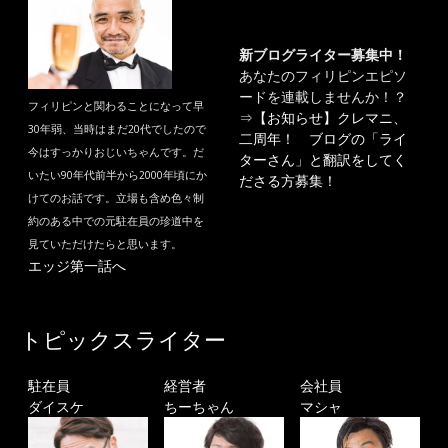
新ブログライター募集中！
あなたのフィリピンエピソ
ードを連載しませんか！？
フィリピンと関わることになって早
⇒
【お知らせ】クレマニ、
30年弱、当時はまだ20代でしたので
二周年！ ブログの「ライ
今はすっかりおじいちゃんです。だ
ターさん」と翻訳をしてく
いたい90年代前半から2000年頃にか
ださる方募集！
けてのお話です。立場も含め色々制
約のある中での元駐在員の珍道中を
見ていただけたらと思います。
エッジ第一話へ
トピックスライター
駐在員
経営者
会社員
ダイスケ
ちーちゃん
マシャ