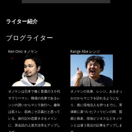
ライター紹介
ブログライター
Ken Ono オノケン
Range Abe レンジ
オノケンは日本で働く普通の３０代
オノケンの先輩、レンジ。あるきっ
サラリーマン。職場の先輩であるレ
かけからマニラを訪れるようにな
ンジの誘いからマニラ旅行へ。趣味
り、後に現地法人を持つまでに。実
は筋トレ、筋肉こそ正義だと思って
体験に基づいたフィリピンの闇、貧
いる。旅行記や恋愛ネタをメイン
困と格差、現地ビジネスなどオノケ
に、英会話の上達方法等もアップし
ンとは違う視点の記事をアップしま