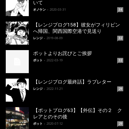
いて
オノケン
-
2020-03-31
34
【レンジブログ158】彼女がフィリピン
へ帰国、関西国際空港で見送り
レンジ
-
2019-08-09
32
ポットよりお詫びとご挨拶
ポット
-
2022-03-19
32
【レンジブログ最終話】ラブレター
レンジ
-
2022-11-21
29
【ポットブログ63】【外伝】その２ ク
レアとのその後
ポット
-
2020-07-12
29