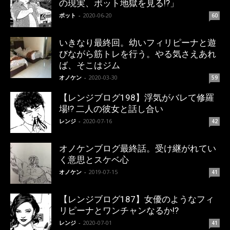
の現実、ポット地獄を見る!?」
ポット
-
2020-06-20
60
いきなり最終回。幼いフィリピーナと遊
びながら筋トレを行う。やる気さえあれ
ば、そこはジム
オノケン
-
2020-03-30
59
【レンジブログ198】浮気がバレて修羅
場!? 二人の彼女と話し合い
レンジ
-
2020-07-16
42
オノケンブログ最終話。受け継がれてい
く意思とスケベ心
オノケン
-
2019-07-15
41
【レンジブログ187】女優のようなフィ
リピーナとワンチャンなるか!?
レンジ
-
2020-07-01
41