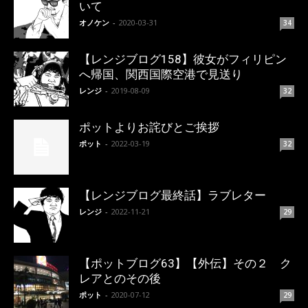
いて
オノケン
-
2020-03-31
34
【レンジブログ158】彼女がフィリピン
へ帰国、関西国際空港で見送り
レンジ
-
2019-08-09
32
ポットよりお詫びとご挨拶
ポット
-
2022-03-19
32
【レンジブログ最終話】ラブレター
レンジ
-
2022-11-21
29
【ポットブログ63】【外伝】その２ ク
レアとのその後
ポット
-
2020-07-12
29