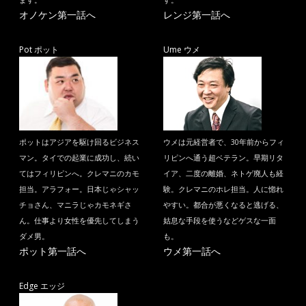
ます。
す。
オノケン第一話へ
レンジ第一話へ
Pot ポット
Ume ウメ
ポットはアジアを駆け回るビジネス
ウメは元経営者で、30年前からフィ
マン。タイでの起業に成功し、続い
リピンへ通う超ベテラン。早期リタ
てはフィリピンへ。クレマニのカモ
イア、二度の離婚、ネトゲ廃人も経
担当。アラフォー。日本じゃシャッ
験。クレマニのホレ担当。人に惚れ
チョさん、マニラじゃカモネギさ
やすい。都合が悪くなると逃げる、
ん。仕事より女性を優先してしまう
姑息な手段を使うなどゲスな一面
ダメ男。
も。
ポット第一話へ
ウメ第一話へ
Edge エッジ