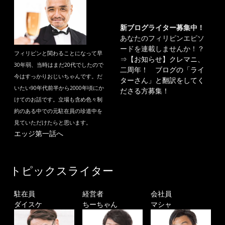
新ブログライター募集中！
あなたのフィリピンエピソ
ードを連載しませんか！？
フィリピンと関わることになって早
⇒
【お知らせ】クレマニ、
30年弱、当時はまだ20代でしたので
二周年！ ブログの「ライ
今はすっかりおじいちゃんです。だ
ターさん」と翻訳をしてく
いたい90年代前半から2000年頃にか
ださる方募集！
けてのお話です。立場も含め色々制
約のある中での元駐在員の珍道中を
見ていただけたらと思います。
エッジ第一話へ
トピックスライター
駐在員
経営者
会社員
ダイスケ
ちーちゃん
マシャ