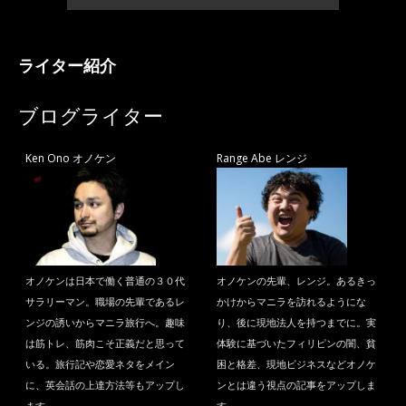
ライター紹介
ブログライター
Ken Ono オノケン
Range Abe レンジ
オノケンは日本で働く普通の３０代
オノケンの先輩、レンジ。あるきっ
サラリーマン。職場の先輩であるレ
かけからマニラを訪れるようにな
ンジの誘いからマニラ旅行へ。趣味
り、後に現地法人を持つまでに。実
は筋トレ、筋肉こそ正義だと思って
体験に基づいたフィリピンの闇、貧
いる。旅行記や恋愛ネタをメイン
困と格差、現地ビジネスなどオノケ
に、英会話の上達方法等もアップし
ンとは違う視点の記事をアップしま