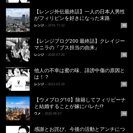
【レンジ外伝最終話】一人の日本人男性
がフィリピンを好きになった末路
レンジ
-
2019-11-22
40
【レンジブログ200 最終話】クレイジー
マニラの『ブス担当の由来』
レンジ
-
2020-07-20
36
他人の不幸は蜜の味、誹謗中傷の原因と
は！？
レンジ
-
2022-03-20
35
【ウメブログ10】除籍してフィリピーナ
と結婚することが嫁にバレた!?
ウメ
-
2020-08-07
34
感謝とお詫び。今後の活動とアンチにつ