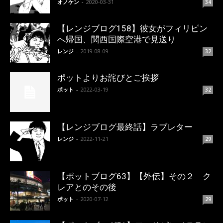
オノケン
-
2020-03-31
34
【レンジブログ158】彼女がフィリピン
へ帰国、関西国際空港で見送り
レンジ
-
2019-08-09
32
ポットよりお詫びとご挨拶
ポット
-
2022-03-19
32
【レンジブログ最終話】ラブレター
レンジ
-
2022-11-21
29
【ポットブログ63】【外伝】その２ ク
レアとのその後
ポット
-
2020-07-12
29