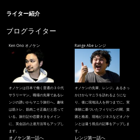
ライター紹介
ブログライター
Ken Ono オノケン
Range Abe レンジ
オノケンは日本で働く普通の３０代
オノケンの先輩、レンジ。あるきっ
サラリーマン。職場の先輩であるレ
かけからマニラを訪れるようにな
ンジの誘いからマニラ旅行へ。趣味
り、後に現地法人を持つまでに。実
は筋トレ、筋肉こそ正義だと思って
体験に基づいたフィリピンの闇、貧
いる。旅行記や恋愛ネタをメイン
困と格差、現地ビジネスなどオノケ
に、英会話の上達方法等もアップし
ンとは違う視点の記事をアップしま
ます。
す。
オノケン第一話へ
レンジ第一話へ