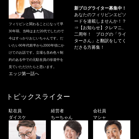
新ブログライター募集中！
あなたのフィリピンエピソ
ードを連載しませんか！？
フィリピンと関わることになって早
⇒
【お知らせ】クレマニ、
30年弱、当時はまだ20代でしたので
二周年！ ブログの「ライ
今はすっかりおじいちゃんです。だ
ターさん」と翻訳をしてく
いたい90年代前半から2000年頃にか
ださる方募集！
けてのお話です。立場も含め色々制
約のある中での元駐在員の珍道中を
見ていただけたらと思います。
エッジ第一話へ
トピックスライター
駐在員
経営者
会社員
ダイスケ
ちーちゃん
マシャ