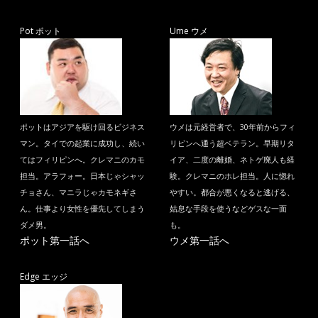
Pot ポット
Ume ウメ
ポットはアジアを駆け回るビジネス
ウメは元経営者で、30年前からフィ
マン。タイでの起業に成功し、続い
リピンへ通う超ベテラン。早期リタ
てはフィリピンへ。クレマニのカモ
イア、二度の離婚、ネトゲ廃人も経
担当。アラフォー。日本じゃシャッ
験。クレマニのホレ担当。人に惚れ
チョさん、マニラじゃカモネギさ
やすい。都合が悪くなると逃げる、
ん。仕事より女性を優先してしまう
姑息な手段を使うなどゲスな一面
ダメ男。
も。
ポット第一話へ
ウメ第一話へ
Edge エッジ