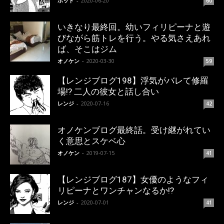
ポット
-
2020-06-20
60
いきなり最終回。幼いフィリピーナと遊
びながら筋トレを行う。やる気さえあれ
ば、そこはジム
オノケン
-
2020-03-30
59
【レンジブログ198】浮気がバレて修羅
場!? 二人の彼女と話し合い
レンジ
-
2020-07-16
42
オノケンブログ最終話。受け継がれてい
く意思とスケベ心
オノケン
-
2019-07-15
41
【レンジブログ187】女優のようなフィ
リピーナとワンチャンなるか!?
レンジ
-
2020-07-01
41