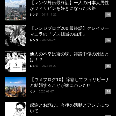
【レンジ外伝最終話】一人の日本人男性
がフィリピンを好きになった末路
レンジ
-
2019-11-22
40
【レンジブログ200 最終話】クレイジー
マニラの『ブス担当の由来』
レンジ
-
2020-07-20
36
他人の不幸は蜜の味、誹謗中傷の原因と
は！？
レンジ
-
2022-03-20
35
【ウメブログ10】除籍してフィリピーナ
と結婚することが嫁にバレた!?
ウメ
-
2020-08-07
34
感謝とお詫び。今後の活動とアンチにつ
いて