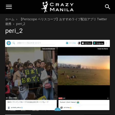
ホーム
【Periscope ペリスコープ】おすすめライブ配信アプリ Twitter
連携
peri_2
peri_2