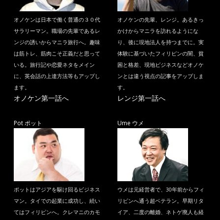
オノケンは日本で働く普通の３０代
オノケンの先輩、レンジ。あるきっ
サラリーマン。職場の先輩であるレ
かけからマニラを訪れるようにな
ンジの誘いからマニラ旅行へ。趣味
り、後に現地法人を持つまでに。実
は筋トレ、筋肉こそ正義だと思って
体験に基づいたフィリピンの闇、貧
いる。旅行記や恋愛ネタをメイン
困と格差、現地ビジネスなどオノケ
に、英会話の上達方法等もアップし
ンとは違う視点の記事をアップしま
ます。
す。
オノケン第一話へ
レンジ第一話へ
Pot ポット
Ume ウメ
ポットはアジアを駆け回るビジネス
ウメは元経営者で、30年前からフィ
マン。タイでの起業に成功し、続い
リピンへ通う超ベテラン。早期リタ
てはフィリピンへ。クレマニのカモ
イア、二度の離婚、ネトゲ廃人も経