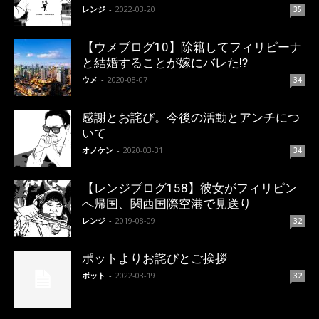
レンジ
-
2022-03-20
35
【ウメブログ10】除籍してフィリピーナ
と結婚することが嫁にバレた!?
ウメ
-
2020-08-07
34
感謝とお詫び。今後の活動とアンチにつ
いて
オノケン
-
2020-03-31
34
【レンジブログ158】彼女がフィリピン
へ帰国、関西国際空港で見送り
レンジ
-
2019-08-09
32
ポットよりお詫びとご挨拶
ポット
-
2022-03-19
32