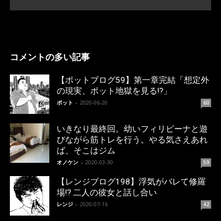
コメントの多い記事
【ポットブログ59】第一章完結「想定外
の現実、ポット地獄を見る!?」
ポット
-
2020-06-20
60
いきなり最終回。幼いフィリピーナと遊
びながら筋トレを行う。やる気さえあれ
ば、そこはジム
オノケン
-
2020-03-30
59
【レンジブログ198】浮気がバレて修羅
場!? 二人の彼女と話し合い
レンジ
-
2020-07-16
42