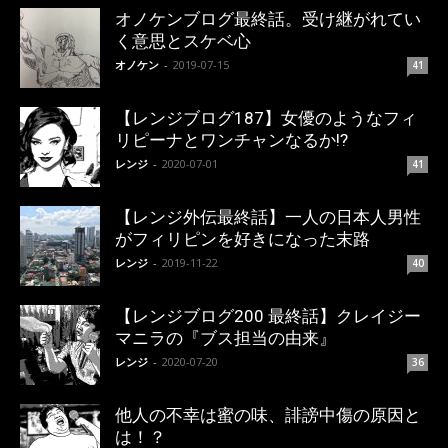
オノケンブログ最終話。受け継がれてい
く意思とスケベ心
オノケン
-
2019-07-15
41
【レンジブログ187】女優のようなフィ
リピーナとワンチャンなるか!?
レンジ
-
2020-07-01
41
【レンジ外伝最終話】一人の日本人男性
がフィリピンを好きになった末路
レンジ
-
2019-11-22
40
【レンジブログ200 最終話】クレイジー
マニラの『ブス担当の由来』
レンジ
-
2020-07-20
36
他人の不幸は蜜の味、誹謗中傷の原因と
は！？