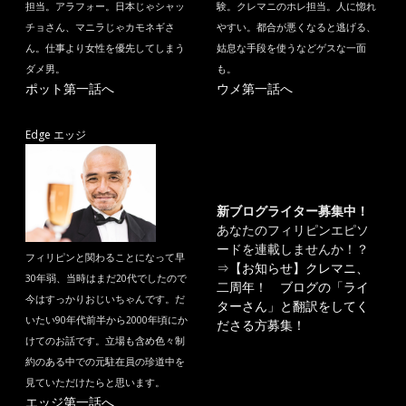
担当。アラフォー。日本じゃシャッ
験。クレマニのホレ担当。人に惚れ
チョさん、マニラじゃカモネギさ
やすい。都合が悪くなると逃げる、
ん。仕事より女性を優先してしまう
姑息な手段を使うなどゲスな一面
ダメ男。
も。
ポット第一話へ
ウメ第一話へ
Edge エッジ
新ブログライター募集中！
あなたのフィリピンエピソ
ードを連載しませんか！？
フィリピンと関わることになって早
⇒
【お知らせ】クレマニ、
30年弱、当時はまだ20代でしたので
二周年！ ブログの「ライ
今はすっかりおじいちゃんです。だ
ターさん」と翻訳をしてく
いたい90年代前半から2000年頃にか
ださる方募集！
けてのお話です。立場も含め色々制
約のある中での元駐在員の珍道中を
見ていただけたらと思います。
エッジ第一話へ