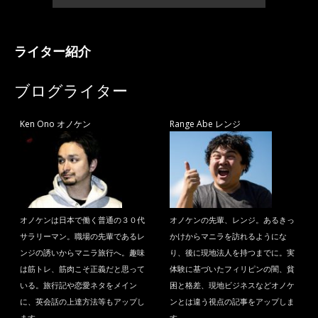
ライター紹介
ブログライター
Ken Ono オノケン
Range Abe レンジ
オノケンは日本で働く普通の３０代
オノケンの先輩、レンジ。あるきっ
サラリーマン。職場の先輩であるレ
かけからマニラを訪れるようにな
ンジの誘いからマニラ旅行へ。趣味
り、後に現地法人を持つまでに。実
は筋トレ、筋肉こそ正義だと思って
体験に基づいたフィリピンの闇、貧
いる。旅行記や恋愛ネタをメイン
困と格差、現地ビジネスなどオノケ
に、英会話の上達方法等もアップし
ンとは違う視点の記事をアップしま