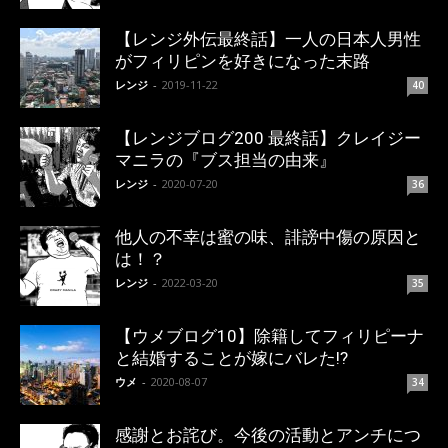
【レンジ外伝最終話】一人の日本人男性
がフィリピンを好きになった末路
レンジ
-
2019-11-22
40
【レンジブログ200 最終話】クレイジー
マニラの『ブス担当の由来』
レンジ
-
2020-07-20
36
他人の不幸は蜜の味、誹謗中傷の原因と
は！？
レンジ
-
2022-03-20
35
【ウメブログ10】除籍してフィリピーナ
と結婚することが嫁にバレた!?
ウメ
-
2020-08-07
34
感謝とお詫び。今後の活動とアンチにつ