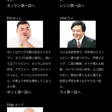
ます。
す。
オノケン第一話へ
レンジ第一話へ
Pot ポット
Ume ウメ
ポットはアジアを駆け回るビジネス
ウメは元経営者で、30年前からフィ
マン。タイでの起業に成功し、続い
リピンへ通う超ベテラン。早期リタ
てはフィリピンへ。クレマニのカモ
イア、二度の離婚、ネトゲ廃人も経
担当。アラフォー。日本じゃシャッ
験。クレマニのホレ担当。人に惚れ
チョさん、マニラじゃカモネギさ
やすい。都合が悪くなると逃げる、
ん。仕事より女性を優先してしまう
姑息な手段を使うなどゲスな一面
ダメ男。
も。
ポット第一話へ
ウメ第一話へ
Edge エッジ