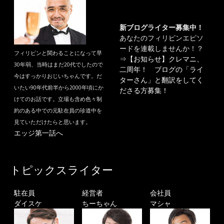
新ブログライター募集中！
あなたのフィリピンエピソ
ードを連載しませんか！？
フィリピンと関わることになって早
⇒
【お知らせ】クレマニ、
30年弱、当時はまだ20代でしたので
二周年！ ブログの「ライ
今はすっかりおじいちゃんです。だ
ターさん」と翻訳をしてく
いたい90年代前半から2000年頃にか
ださる方募集！
けてのお話です。立場も含め色々制
約のある中での元駐在員の珍道中を
見ていただけたらと思います。
エッジ第一話へ
トピックスライター
駐在員
経営者
会社員
ダイスケ
ちーちゃん
マシャ