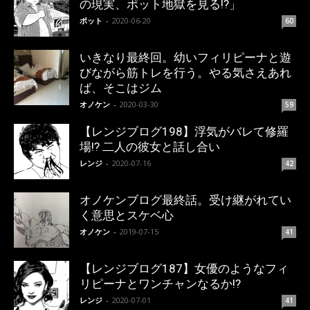
の現実、ポット地獄を見る!?」
ポット
-
2020-06-20
60
いきなり最終回。幼いフィリピーナと遊
びながら筋トレを行う。やる気さえあれ
ば、そこはジム
オノケン
-
2020-03-30
59
【レンジブログ198】浮気がバレて修羅
場!? 二人の彼女と話し合い
レンジ
-
2020-07-16
42
オノケンブログ最終話。受け継がれてい
く意思とスケベ心
オノケン
-
2019-07-15
41
【レンジブログ187】女優のようなフィ
リピーナとワンチャンなるか!?
レンジ
-
2020-07-01
41