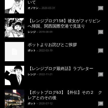
いて
オノケン
-
2020-03-31
34
【レンジブログ158】彼女がフィリピン
へ帰国、関西国際空港で見送り
レンジ
-
2019-08-09
32
ポットよりお詫びとご挨拶
ポット
-
2022-03-19
32
【レンジブログ最終話】ラブレター
レンジ
-
2022-11-21
29
【ポットブログ63】【外伝】その２ ク
レアとのその後
ポット
-
2020-07-12
29