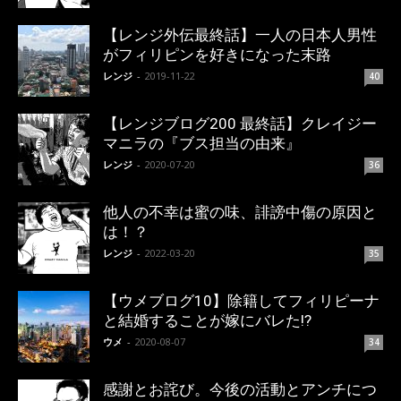
【レンジ外伝最終話】一人の日本人男性
がフィリピンを好きになった末路
レンジ
-
2019-11-22
40
【レンジブログ200 最終話】クレイジー
マニラの『ブス担当の由来』
レンジ
-
2020-07-20
36
他人の不幸は蜜の味、誹謗中傷の原因と
は！？
レンジ
-
2022-03-20
35
【ウメブログ10】除籍してフィリピーナ
と結婚することが嫁にバレた!?
ウメ
-
2020-08-07
34
感謝とお詫び。今後の活動とアンチにつ