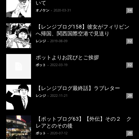
いて
オノケン
-
2020-03-31
34
【レンジブログ158】彼女がフィリピン
へ帰国、関西国際空港で見送り
レンジ
-
2019-08-09
32
ポットよりお詫びとご挨拶
ポット
-
2022-03-19
32
【レンジブログ最終話】ラブレター
レンジ
-
2022-11-21
29
【ポットブログ63】【外伝】その２ ク
レアとのその後
ポット
-
2020-07-12
29