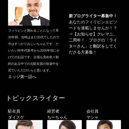
新ブログライター募集中！
あなたのフィリピンエピソ
ードを連載しませんか！？
フィリピンと関わることになって早
⇒
【お知らせ】クレマニ、
30年弱、当時はまだ20代でしたので
二周年！ ブログの「ライ
今はすっかりおじいちゃんです。だ
ターさん」と翻訳をしてく
いたい90年代前半から2000年頃にか
ださる方募集！
けてのお話です。立場も含め色々制
約のある中での元駐在員の珍道中を
見ていただけたらと思います。
エッジ第一話へ
トピックスライター
駐在員
経営者
会社員
ダイスケ
ちーちゃん
マシャ