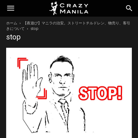
ホーム
【夜遊び】マニラの治安。ストリートチルドレン、物売り、客引
きについて
stop
stop