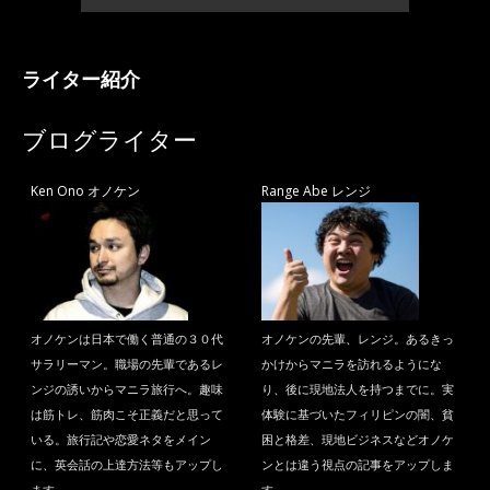
ライター紹介
ブログライター
Ken Ono オノケン
Range Abe レンジ
オノケンは日本で働く普通の３０代
オノケンの先輩、レンジ。あるきっ
サラリーマン。職場の先輩であるレ
かけからマニラを訪れるようにな
ンジの誘いからマニラ旅行へ。趣味
り、後に現地法人を持つまでに。実
は筋トレ、筋肉こそ正義だと思って
体験に基づいたフィリピンの闇、貧
いる。旅行記や恋愛ネタをメイン
困と格差、現地ビジネスなどオノケ
に、英会話の上達方法等もアップし
ンとは違う視点の記事をアップしま