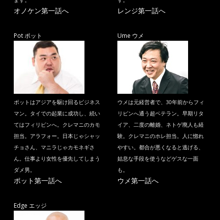
ます。
す。
オノケン第一話へ
レンジ第一話へ
Pot ポット
Ume ウメ
ポットはアジアを駆け回るビジネス
ウメは元経営者で、30年前からフィ
マン。タイでの起業に成功し、続い
リピンへ通う超ベテラン。早期リタ
てはフィリピンへ。クレマニのカモ
イア、二度の離婚、ネトゲ廃人も経
担当。アラフォー。日本じゃシャッ
験。クレマニのホレ担当。人に惚れ
チョさん、マニラじゃカモネギさ
やすい。都合が悪くなると逃げる、
ん。仕事より女性を優先してしまう
姑息な手段を使うなどゲスな一面
ダメ男。
も。
ポット第一話へ
ウメ第一話へ
Edge エッジ