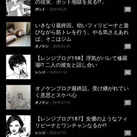
の現実、ポット地獄を見る!?」
ポット
-
2020-06-20
60
いきなり最終回。幼いフィリピーナと遊
びながら筋トレを行う。やる気さえあれ
ば、そこはジム
オノケン
-
2020-03-30
59
【レンジブログ198】浮気がバレて修羅
場!? 二人の彼女と話し合い
レンジ
-
2020-07-16
42
オノケンブログ最終話。受け継がれてい
く意思とスケベ心
オノケン
-
2019-07-15
41
【レンジブログ187】女優のようなフィ
リピーナとワンチャンなるか!?
レンジ
-
2020-07-01
41