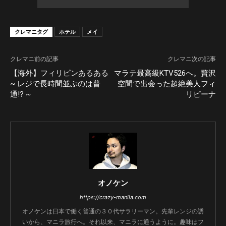
クレマニタグ
ホテル
メイ
クレマニ前の記事
クレマニ次の記事
【海外】フィリピンあるある
マラテ最高級KTV526へ。贅沢
~ レジで長時間並ぶのは普
空間で出会った超絶美人フィ
通!? ~
リピーナ
オノケン
https://crazy-manila.com
オノケンは日本で働く普通の３０代サラリーマン。先輩レンジの誘
いから、マニラ旅行へ。それ以来、マニラに通うように。趣味はフ