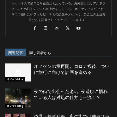
ィットネスで筋肉こそ正義だと思っている。海外旅行はリアルドラ
クエのため筋トレでレベル上げをしている。 オノケンブログでは、
マニラ旅行記やフィリピーナとの恋愛をメインに、英会話の上達方
法などを記事としてアップしていきます。
関連記事
同じ著者から
オノケンの章再開。コロナ禍後、つい
に旅行に向けて計画を進める
オノケンblog
夜の街で出会った老○。夜遊びに慣れ
ている人は対処の仕方も一流！？
オノケンblog
偽乳・整形乱舞。夜の街では整形は当