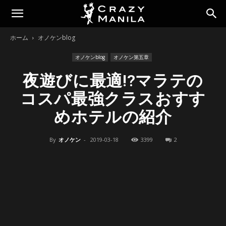
ホーム
オノケンblog
オノケンblog
オノケン第五章
夜遊びに最適!?マラテの
コスパ最強クラスおすす
めホテルの紹介
By
オノケン
-
2019-03-18
3399
2