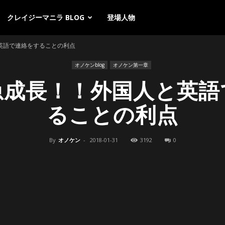
クレイジーマニラ BLOG
登場人物
英語で連絡をすることの利点
オノケンblog
オノケン第一章
急成長！！外国人と英語
ることの利点
By
オノケン
-
2018-01-31
3192
0