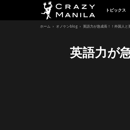
ク
トピックス
ホーム
オノケンblog
英語力が急成長！！外国人と
レ
英語力が
イ
ジ
ー
マ