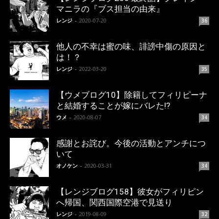
マニラの『ブス担当の由来』
レンジ
-
2020-07-20
36
他人の不幸は蜜の味、誹謗中傷の原因と
は！？
レンジ
-
2022-03-20
35
【ウメブログ10】除籍してフィリピーナ
と結婚することが嫁にバレた!?
ウメ
-
2020-08-07
34
感謝とお詫び。今後の活動とアンチにつ
いて
オノケン
-
2020-03-31
34
【レンジブログ158】彼女がフィリピン
へ帰国、関西国際空港で見送り
レンジ
-
2019-08-09
32