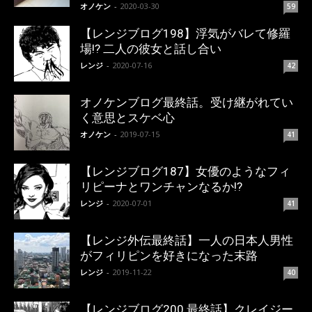
オノケン
-
2020-03-30
59
【レンジブログ198】浮気がバレて修羅
場!? 二人の彼女と話し合い
レンジ
-
2020-07-16
42
オノケンブログ最終話。受け継がれてい
く意思とスケベ心
オノケン
-
2019-07-15
41
【レンジブログ187】女優のようなフィ
リピーナとワンチャンなるか!?
レンジ
-
2020-07-01
41
【レンジ外伝最終話】一人の日本人男性
がフィリピンを好きになった末路
レンジ
-
2019-11-22
40
【レンジブログ200 最終話】クレイジー