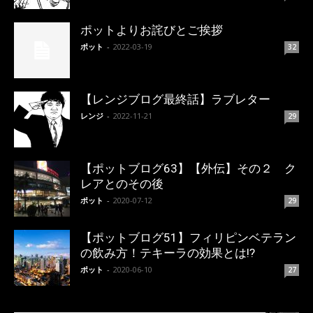
ポットよりお詫びとご挨拶
ポット
-
2022-03-19
32
【レンジブログ最終話】ラブレター
レンジ
-
2022-11-21
29
【ポットブログ63】【外伝】その２ ク
レアとのその後
ポット
-
2020-07-12
29
【ポットブログ51】フィリピンベテラン
の飲み方！テキーラの効果とは!?
ポット
-
2020-06-10
27