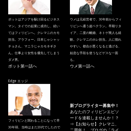
ポットはアジアを駆け回るビジネス
ウメは元経営者で、30年前からフィ
マン。タイでの起業に成功し、続い
リピンへ通う超ベテラン。早期リタ
てはフィリピンへ。クレマニのカモ
イア、二度の離婚、ネトゲ廃人も経
担当。アラフォー。日本じゃシャッ
験。クレマニのホレ担当。人に惚れ
チョさん、マニラじゃカモネギさ
やすい。都合が悪くなると逃げる、
ん。仕事より女性を優先してしまう
姑息な手段を使うなどゲスな一面
ダメ男。
も。
ポット第一話へ
ウメ第一話へ
Edge エッジ
新ブログライター募集中！
あなたのフィリピンエピソ
ードを連載しませんか！？
フィリピンと関わることになって早
⇒
【お知らせ】クレマニ、
30年弱、当時はまだ20代でしたので
二周年！ ブログの「ライ