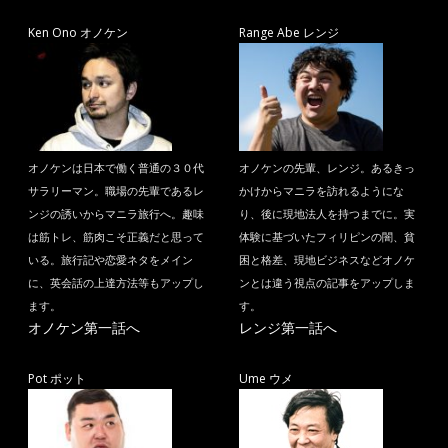
Ken Ono オノケン
Range Abe レンジ
オノケンは日本で働く普通の３０代
オノケンの先輩、レンジ。あるきっ
サラリーマン。職場の先輩であるレ
かけからマニラを訪れるようにな
ンジの誘いからマニラ旅行へ。趣味
り、後に現地法人を持つまでに。実
は筋トレ、筋肉こそ正義だと思って
体験に基づいたフィリピンの闇、貧
いる。旅行記や恋愛ネタをメイン
困と格差、現地ビジネスなどオノケ
に、英会話の上達方法等もアップし
ンとは違う視点の記事をアップしま
ます。
す。
オノケン第一話へ
レンジ第一話へ
Pot ポット
Ume ウメ