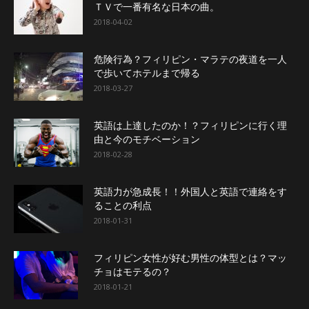
ＴＶで一番有名な日本の曲。
2018-04-02
危険行為？フィリピン・マラテの夜道を一人
で歩いてホテルまで帰る
2018-03-27
英語は上達したのか！？フィリピンに行く理
由と今のモチベーション
2018-02-28
英語力が急成長！！外国人と英語で連絡をす
ることの利点
2018-01-31
フィリピン女性が好む男性の体型とは？マッ
チョはモテるの？
2018-01-21