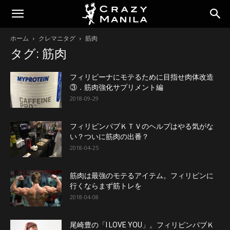
ホーム
クレマニタグ
筋肉
タグ: 筋肉
フィリピーナにモテるために目指せ肉体改造
③．筋肉強化サプリメント編
2018-09-29
フィリピンパブＫＴＶのヘルプはやる気がな
い？ついに筋肉の出番？
2018-04-25
筋肉は最強のモテるアイテム。フィリピンに
行くならまず筋トレを
2018-04-08
尾崎豊の「I LOVE YOU」。フィリピンパブＫ