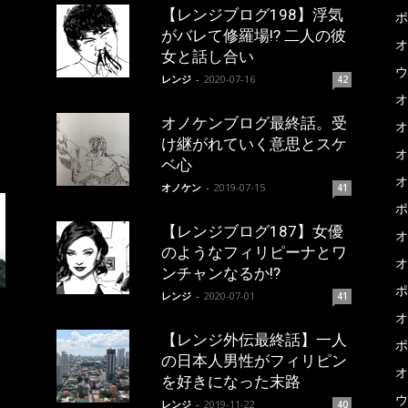
【レンジブログ198】浮気
ポ
がバレて修羅場!? 二人の彼
オ
女と話し合い
ウ
レンジ
-
2020-07-16
42
オ
オノケンブログ最終話。受
オ
け継がれていく意思とスケ
オ
ベ心
オ
オノケン
-
2019-07-15
41
ポ
【レンジブログ187】女優
オ
のようなフィリピーナとワ
オ
ンチャンなるか!?
ポ
レンジ
-
2020-07-01
41
オ
【レンジ外伝最終話】一人
ポ
の日本人男性がフィリピン
オ
を好きになった末路
ウ
レンジ
-
2019-11-22
40