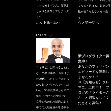
人に惚れやすい。都合が悪
じゃカモネギさん。仕事よ
くなると逃げる、姑息な手
り女性を優先してしまうダ
段を使うなどゲスな一面
メ男。
も。
ポット第一話へ
ウメ第一話へ
Edge エッジ
新ブログライター募
集中！
あなたのフィリピン
フィリピンと関わることに
エピソードを連載し
なって早30年弱、当時はま
ませんか！？
だ20代でしたので今はすっ
⇒
【お知らせ】クレ
かりおじいちゃんです。だ
マニ、二周年！ ブ
いたい90年代前半から2000
ログの「ライターさ
年頃にかけてのお話です。
ん」と翻訳をしてく
立場も含め色々制約のある
ださる方募集！
中での元駐在員の珍道中を