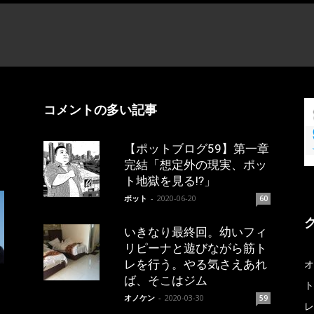
コメントの多い記事
【ポットブログ59】第一章
完結「想定外の現実、ポッ
ト地獄を見る!?」
ポット
-
2020-06-20
60
いきなり最終回。幼いフィ
リピーナと遊びながら筋ト
レを行う。やる気さえあれ
オ
ば、そこはジム
ト
オノケン
-
2020-03-30
59
レ