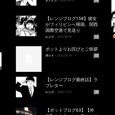
オノケン
-
2020-03-31
34
【レンジブログ158】彼女
がフィリピンへ帰国、関西
国際空港で見送り
レンジ
-
2019-08-09
32
ポットよりお詫びとご挨拶
ポット
-
2022-03-19
32
【レンジブログ最終話】ラ
ブレター
レンジ
-
2022-11-21
29
【ポットブログ63】【外