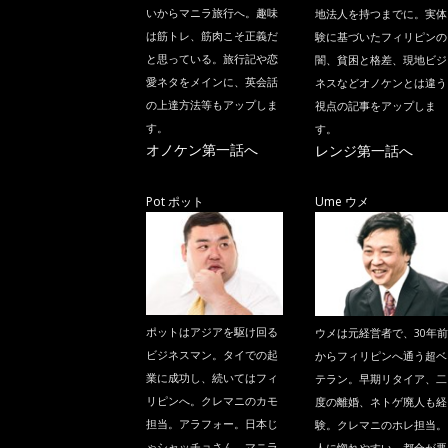
いからマニラ旅行へ。趣味
地法人を持つまでに。実体
は筋トレ、筋肉こそ正義だ
験に基づいたフィリピンの
と思っている。旅行記や恋
闇、貧困と格差、現地ビジ
愛ネタをメインに、英会話
ネスなどオノケンとは違う
の上達方法等もアップしま
視点の記事をアップしま
す。
す。
オノケン第一話へ
レンジ第一話へ
Pot ポット
Ume ウメ
ポットはアジアを駆け回る
ウメは元経営者で、30年前
ビジネスマン。タイでの起
からフィリピンへ通う超ベ
業に成功し、続いてはフィ
テラン。早期リタイア、二
リピンへ。クレマニのカモ
度の離婚、ネトゲ廃人も経
担当。アラフォー。日本じ
験。クレマニのホレ担当。
ゃシャッチョさん、マニラ