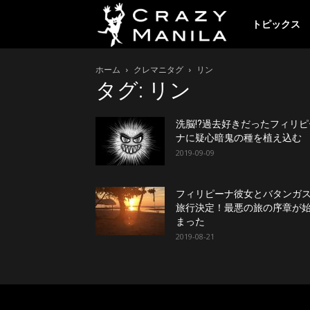
ク
トピックス
ホーム
クレマニタグ
リン
レ
タグ: リン
イ
洗脳!?過去好きだったフィリピ
ナに疑心暗鬼の種を植え込む
2019-09-09
ジ
フィリピーナ彼女とバタンガ
旅行決定！最悪の旅の序章が
ー
まった
2019-08-21
マ