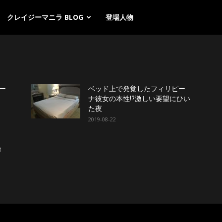
クレイジーマニラ BLOG
登場人物
ー
ベッド上で発覚したフィリピー
ナ彼女の本性!?激しい要望にひい
た夜
2019-08-22
ス
始