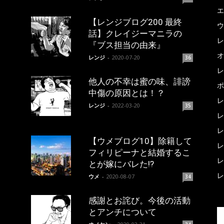
エ
【レンジブログ200 最終
ウ
話】クレイジーマニラの
レ
『ブス担当の由来』
オ
レンジ
-
2020-07-20
36
レ
他人の不幸は蜜の味、誹謗
ポ
中傷の原因とは！？
レ
レンジ
-
2022-03-20
35
レ
レ
【ウメブログ10】除籍して
レ
フィリピーナと結婚するこ
レ
とが嫁にバレた!?
レ
ウメ
-
2020-08-07
34
感謝とお詫び。今後の活動
とアンチについて