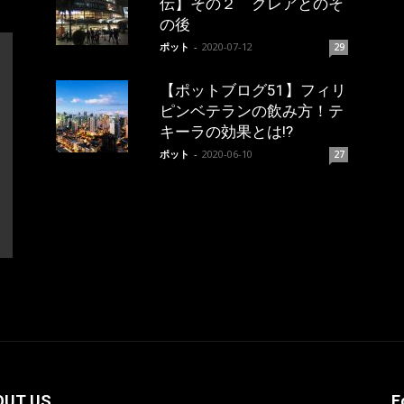
伝】その２ クレアとのそ
の後
ポット
-
2020-07-12
29
【ポットブログ51】フィリ
ピンベテランの飲み方！テ
キーラの効果とは!?
ポット
-
2020-06-10
27
OUT US
F