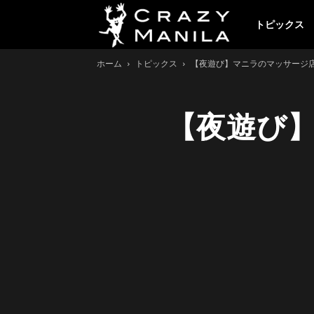
ク
トピックス
ホーム
トピックス
【夜遊び】マニラのマッサージ店「ス
レ
【夜遊び
イ
ジ
ー
マ