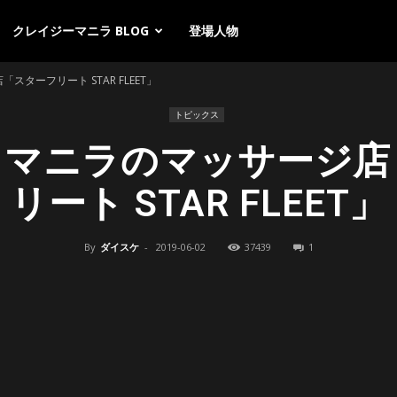
クレイジーマニラ BLOG
登場人物
ターフリート STAR FLEET」
トピックス
】マニラのマッサージ店
リート STAR FLEET」
By
ダイスケ
-
2019-06-02
37439
1