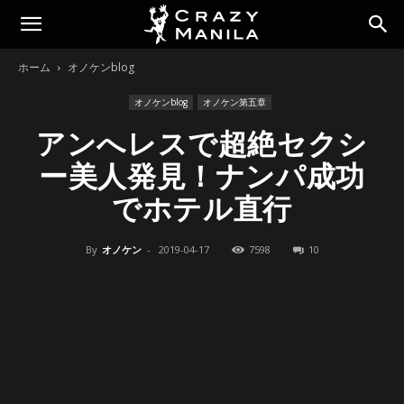
ホーム
オノケンblog
オノケンblog
オノケン第五章
アンへレスで超絶セクシ
ー美人発見！ナンパ成功
でホテル直行
By
オノケン
-
2019-04-17
7598
10