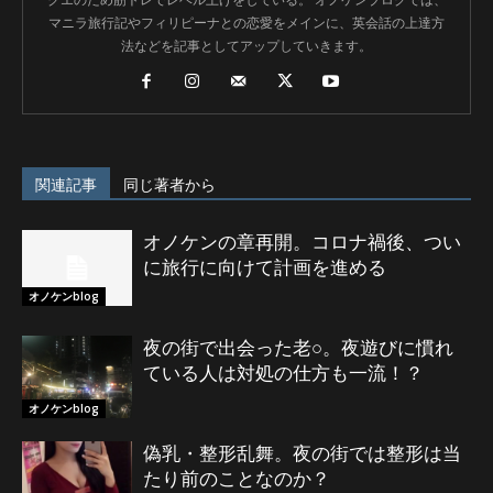
マニラ旅行記やフィリピーナとの恋愛をメインに、英会話の上達方
法などを記事としてアップしていきます。
関連記事
同じ著者から
オノケンの章再開。コロナ禍後、つい
に旅行に向けて計画を進める
オノケンblog
夜の街で出会った老○。夜遊びに慣れ
ている人は対処の仕方も一流！？
オノケンblog
偽乳・整形乱舞。夜の街では整形は当
たり前のことなのか？