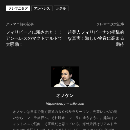
クレマニタグ
アンヘレス
ホテル
クレマニ前の記事
クレマニ次の記事
フィリピーノに騙された！！
超美人フィリピーナの衝撃的
アンへレスのマクドナルドで
な真実！激しい物音に高まる
大騒動！
期待
オノケン
https://crazy-manila.com
オノケンは日本で働く普通の３０代サラリーマン。先輩レンジの誘
いから、マニラ旅行へ。それ以来、マニラに通うように。趣味はフ
ィットネスで筋肉こそ正義だと思っている。海外旅行はリアルドラ
クエのため筋トレでレベル上げをしている。 オノケンブログでは、