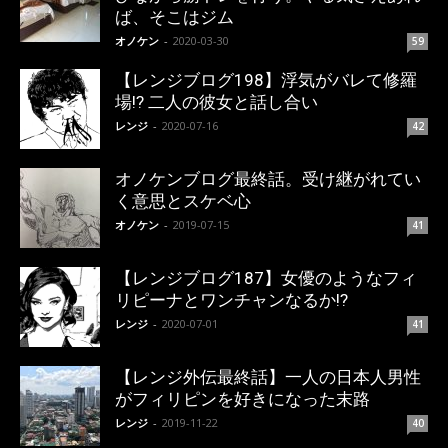
ば、そこはジム
オノケン
-
2020-03-30
59
【レンジブログ198】浮気がバレて修羅
場!? 二人の彼女と話し合い
レンジ
-
2020-07-16
42
オノケンブログ最終話。受け継がれてい
く意思とスケベ心
オノケン
-
2019-07-15
41
【レンジブログ187】女優のようなフィ
リピーナとワンチャンなるか!?
レンジ
-
2020-07-01
41
【レンジ外伝最終話】一人の日本人男性
がフィリピンを好きになった末路
レンジ
-
2019-11-22
40