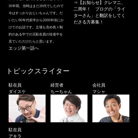
⇒
【お知らせ】クレマニ、
30年弱、当時はまだ20代でしたので
二周年！ ブログの「ライ
今はすっかりおじいちゃんです。だ
ターさん」と翻訳をしてく
いたい90年代前半から2000年頃にか
ださる方募集！
けてのお話です。立場も含め色々制
約のある中での元駐在員の珍道中を
見ていただけたらと思います。
エッジ第一話へ
トピックスライター
駐在員
経営者
会社員
ダイスケ
ちーちゃん
マシャ
駐在員
アキラ