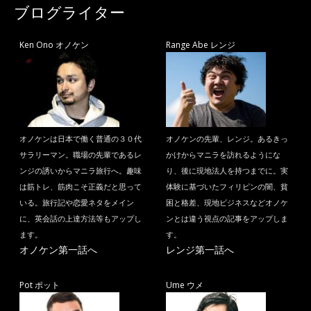
ブログライター
Ken Ono オノケン
Range Abe レンジ
オノケンは日本で働く普通の３０代
オノケンの先輩、レンジ。あるきっ
サラリーマン。職場の先輩であるレ
かけからマニラを訪れるようにな
ンジの誘いからマニラ旅行へ。趣味
り、後に現地法人を持つまでに。実
は筋トレ、筋肉こそ正義だと思って
体験に基づいたフィリピンの闇、貧
いる。旅行記や恋愛ネタをメイン
困と格差、現地ビジネスなどオノケ
に、英会話の上達方法等もアップし
ンとは違う視点の記事をアップしま
ます。
す。
オノケン第一話へ
レンジ第一話へ
Pot ポット
Ume ウメ