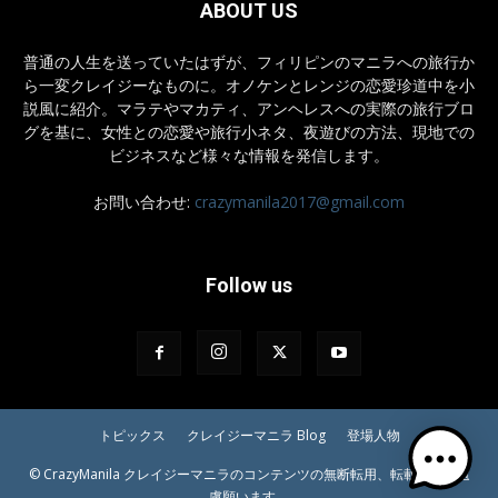
ABOUT US
普通の人生を送っていたはずが、フィリピンのマニラへの旅行か
ら一変クレイジーなものに。オノケンとレンジの恋愛珍道中を小
説風に紹介。マラテやマカティ、アンヘレスへの実際の旅行ブロ
グを基に、女性との恋愛や旅行小ネタ、夜遊びの方法、現地での
ビジネスなど様々な情報を発信します。
お問い合わせ:
crazymanila2017@gmail.com
Follow us
トピックス
クレイジーマニラ Blog
登場人物
© CrazyManila クレイジーマニラのコンテンツの無断転用、転載等はご遠
慮願います。