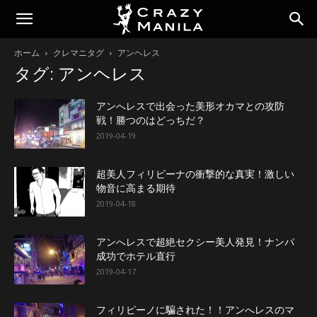
ホーム
クレマニタグ
アンヘレス
タグ: アンヘレス
アンへレスで出会った美形オカマとの攻防
戦！勝つのはどっちだ？
2019-04-19
超美人フィリピーナの衝撃的な真実！激しい
物音に高まる期待
2019-04-18
アンへレスで超絶セクシー美人発見！ナンパ
成功でホテル直行
2019-04-17
フィリピーノに騙された！！アンへレスのマ