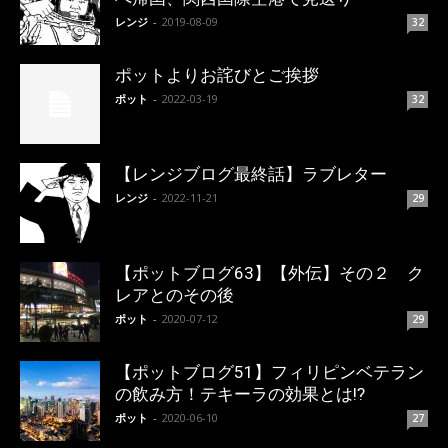
レンジ
-
2019-08-09
32
ポットよりお詫びとご挨拶
ポット
-
2022-03-19
32
【レンジブログ最終話】ラブレター
レンジ
-
2022-11-21
29
【ポットブログ63】【外伝】その２ ク
レアとのその後
ポット
-
2020-07-12
29
【ポットブログ51】フィリピンベテラン
の飲み方！テキーラの効果とは!?
ポット
-
2020-06-10
27