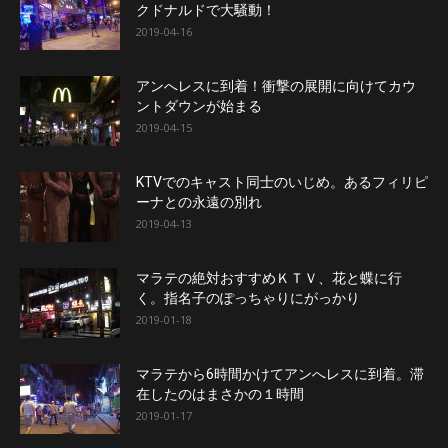
クドナルドで大騒動！
2019-04-16
アンへレスに到着！衝撃の展開に向けてカウ
ントダウンが始まる
2019-04-15
KTVでのキャスト同士のいじめ。あるフィリピ
ーナとの永遠の別れ
2019-04-13
マラテの絶対おすすめＫＴＶ、花と蝶に行
く。指名子のぽっちゃりにがっかり
2019-01-18
マラテから6時間かけてアンへレスに到着。滞
在したのはまさかの１時間
2019-01-17