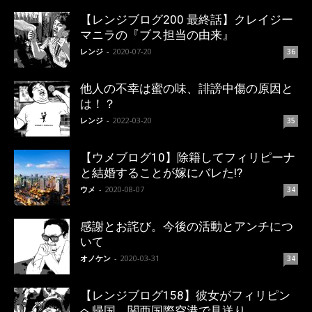
【レンジブログ200 最終話】クレイジー
マニラの『ブス担当の由来』
レンジ
-
2020-07-20
36
他人の不幸は蜜の味、誹謗中傷の原因と
は！？
レンジ
-
2022-03-20
35
【ウメブログ10】除籍してフィリピーナ
と結婚することが嫁にバレた!?
ウメ
-
2020-08-07
34
感謝とお詫び。今後の活動とアンチにつ
いて
オノケン
-
2020-03-31
34
【レンジブログ158】彼女がフィリピン
へ帰国、関西国際空港で見送り