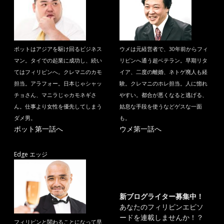
ポットはアジアを駆け回るビジネス
ウメは元経営者で、30年前からフィ
マン。タイでの起業に成功し、続い
リピンへ通う超ベテラン。早期リタ
てはフィリピンへ。クレマニのカモ
イア、二度の離婚、ネトゲ廃人も経
担当。アラフォー。日本じゃシャッ
験。クレマニのホレ担当。人に惚れ
チョさん、マニラじゃカモネギさ
やすい。都合が悪くなると逃げる、
ん。仕事より女性を優先してしまう
姑息な手段を使うなどゲスな一面
ダメ男。
も。
ポット第一話へ
ウメ第一話へ
Edge エッジ
新ブログライター募集中！
あなたのフィリピンエピソ
ードを連載しませんか！？
フィリピンと関わることになって早