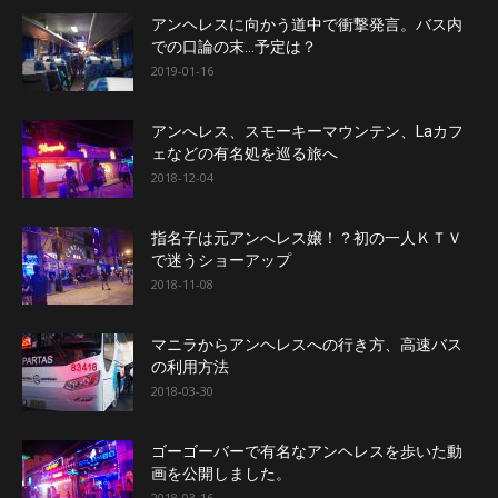
アンヘレスに向かう道中で衝撃発言。バス内
での口論の末…予定は？
2019-01-16
アンへレス、スモーキーマウンテン、Laカフ
ェなどの有名処を巡る旅へ
2018-12-04
指名子は元アンへレス嬢！？初の一人ＫＴＶ
で迷うショーアップ
2018-11-08
マニラからアンヘレスへの行き方、高速バス
の利用方法
2018-03-30
ゴーゴーバーで有名なアンヘレスを歩いた動
画を公開しました。
2018-03-16