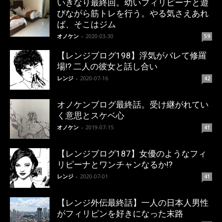
いきなり最終回。幼いフィリピーナと遊
びながら筋トレを行う。やる気さえあれ
ば、そこはジム
オノケン
-
2020-03-30
59
【レンジブログ198】浮気がバレて修羅
場!? 二人の彼女と話し合い
レンジ
-
2020-07-16
42
オノケンブログ最終話。受け継がれてい
く意思とスケベ心
オノケン
-
2019-07-15
41
【レンジブログ187】女優のようなフィ
リピーナとワンチャンなるか!?
レンジ
-
2020-07-01
41
【レンジ外伝最終話】一人の日本人男性
がフィリピンを好きになった末路