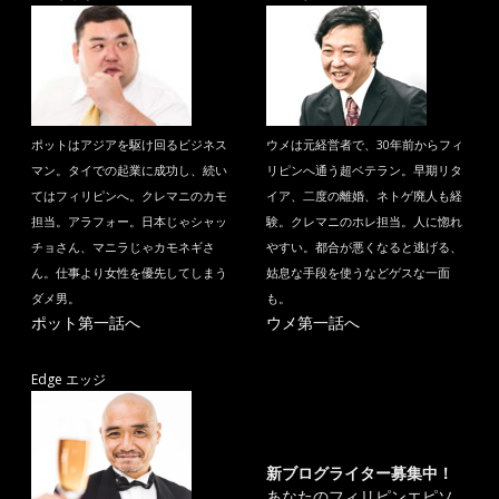
ポットはアジアを駆け回るビジネス
ウメは元経営者で、30年前からフィ
マン。タイでの起業に成功し、続い
リピンへ通う超ベテラン。早期リタ
てはフィリピンへ。クレマニのカモ
イア、二度の離婚、ネトゲ廃人も経
担当。アラフォー。日本じゃシャッ
験。クレマニのホレ担当。人に惚れ
チョさん、マニラじゃカモネギさ
やすい。都合が悪くなると逃げる、
ん。仕事より女性を優先してしまう
姑息な手段を使うなどゲスな一面
ダメ男。
も。
ポット第一話へ
ウメ第一話へ
Edge エッジ
新ブログライター募集中！
あなたのフィリピンエピソ