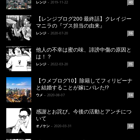
レンジ
-
2019-11-22
40
【レンジブログ200 最終話】クレイジー
マニラの『ブス担当の由来』
レンジ
-
2020-07-20
36
他人の不幸は蜜の味、誹謗中傷の原因と
は！？
レンジ
-
2022-03-20
35
【ウメブログ10】除籍してフィリピーナ
と結婚することが嫁にバレた!?
ウメ
-
2020-08-07
34
感謝とお詫び。今後の活動とアンチにつ
いて
オノケン
-
2020-03-31
34