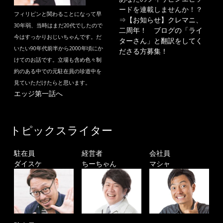
ードを連載しませんか！？
フィリピンと関わることになって早
⇒
【お知らせ】クレマニ、
30年弱、当時はまだ20代でしたので
二周年！ ブログの「ライ
今はすっかりおじいちゃんです。だ
ターさん」と翻訳をしてく
いたい90年代前半から2000年頃にか
ださる方募集！
けてのお話です。立場も含め色々制
約のある中での元駐在員の珍道中を
見ていただけたらと思います。
エッジ第一話へ
トピックスライター
駐在員
経営者
会社員
ダイスケ
ちーちゃん
マシャ