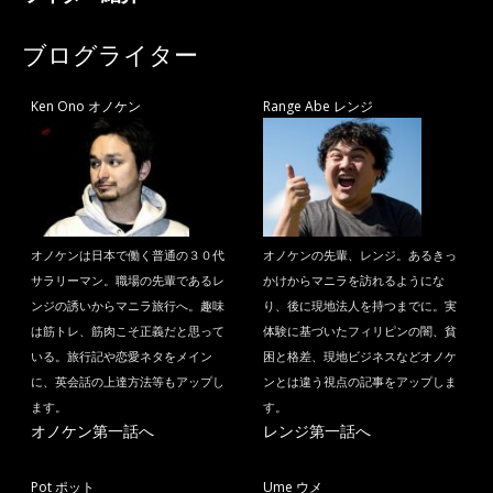
ブログライター
Ken Ono オノケン
Range Abe レンジ
オノケンは日本で働く普通の３０代
オノケンの先輩、レンジ。あるきっ
サラリーマン。職場の先輩であるレ
かけからマニラを訪れるようにな
ンジの誘いからマニラ旅行へ。趣味
り、後に現地法人を持つまでに。実
は筋トレ、筋肉こそ正義だと思って
体験に基づいたフィリピンの闇、貧
いる。旅行記や恋愛ネタをメイン
困と格差、現地ビジネスなどオノケ
に、英会話の上達方法等もアップし
ンとは違う視点の記事をアップしま
ます。
す。
オノケン第一話へ
レンジ第一話へ
Pot ポット
Ume ウメ