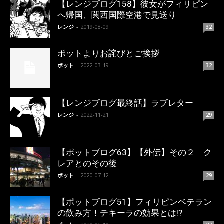
【レンジブログ158】彼女がフィリピン
へ帰国、関西国際空港で見送り
レンジ
-
2019-08-09
32
ポットよりお詫びとご挨拶
ポット
-
2022-03-19
32
【レンジブログ最終話】ラブレター
レンジ
-
2022-11-21
29
【ポットブログ63】【外伝】その２ ク
レアとのその後
ポット
-
2020-07-12
29
【ポットブログ51】フィリピンベテラン
の飲み方！テキーラの効果とは!?