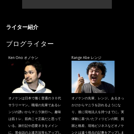
ライター紹介
ブログライター
Ken Ono オノケン
Range Abe レンジ
オノケンは日本で働く普通の３０代
オノケンの先輩、レンジ。あるきっ
サラリーマン。職場の先輩であるレ
かけからマニラを訪れるようにな
ンジの誘いからマニラ旅行へ。趣味
り、後に現地法人を持つまでに。実
は筋トレ、筋肉こそ正義だと思って
体験に基づいたフィリピンの闇、貧
いる。旅行記や恋愛ネタをメイン
困と格差、現地ビジネスなどオノケ
に、英会話の上達方法等もアップし
ンとは違う視点の記事をアップしま