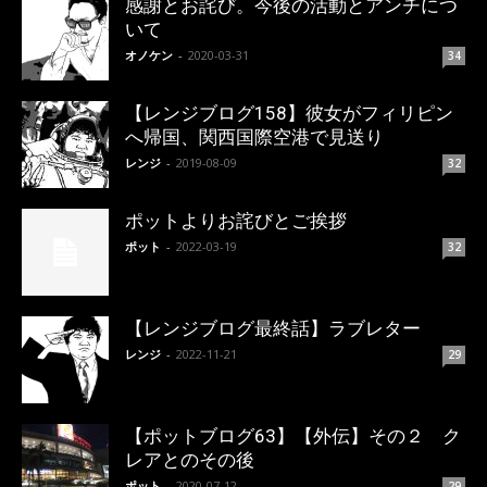
感謝とお詫び。今後の活動とアンチにつ
いて
オノケン
-
2020-03-31
34
【レンジブログ158】彼女がフィリピン
へ帰国、関西国際空港で見送り
レンジ
-
2019-08-09
32
ポットよりお詫びとご挨拶
ポット
-
2022-03-19
32
【レンジブログ最終話】ラブレター
レンジ
-
2022-11-21
29
【ポットブログ63】【外伝】その２ ク
レアとのその後
ポット
-
2020-07-12
29