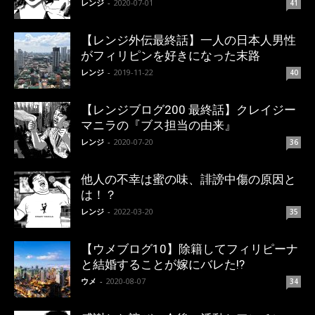
レンジ
-
2020-07-01
41
【レンジ外伝最終話】一人の日本人男性
がフィリピンを好きになった末路
レンジ
-
2019-11-22
40
【レンジブログ200 最終話】クレイジー
マニラの『ブス担当の由来』
レンジ
-
2020-07-20
36
他人の不幸は蜜の味、誹謗中傷の原因と
は！？
レンジ
-
2022-03-20
35
【ウメブログ10】除籍してフィリピーナ
と結婚することが嫁にバレた!?
ウメ
-
2020-08-07
34