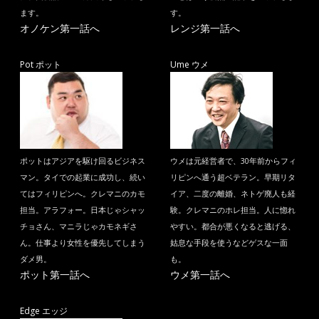
ます。
す。
オノケン第一話へ
レンジ第一話へ
Pot ポット
Ume ウメ
ポットはアジアを駆け回るビジネス
ウメは元経営者で、30年前からフィ
マン。タイでの起業に成功し、続い
リピンへ通う超ベテラン。早期リタ
てはフィリピンへ。クレマニのカモ
イア、二度の離婚、ネトゲ廃人も経
担当。アラフォー。日本じゃシャッ
験。クレマニのホレ担当。人に惚れ
チョさん、マニラじゃカモネギさ
やすい。都合が悪くなると逃げる、
ん。仕事より女性を優先してしまう
姑息な手段を使うなどゲスな一面
ダメ男。
も。
ポット第一話へ
ウメ第一話へ
Edge エッジ