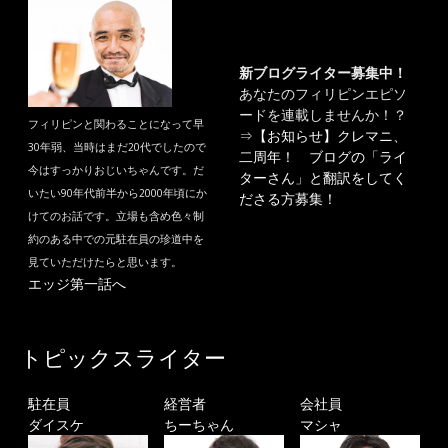
新ブログライター募集中！
あなたのフィリピンエピソ
ードを連載しませんか！？
フィリピンと関わることになって早
⇒
【お知らせ】クレマニ、
30年弱、当時はまだ20代でしたので
二周年！ ブログの「ライ
今はすっかりおじいちゃんです。だ
ターさん」と翻訳をしてく
いたい90年代前半から2000年頃にか
ださる方募集！
けてのお話です。立場も含め色々制
約のある中での元駐在員の珍道中を
見ていただけたらと思います。
エッジ第一話へ
トピックスライター
駐在員
経営者
会社員
ダイスケ
ちーちゃん
マシャ