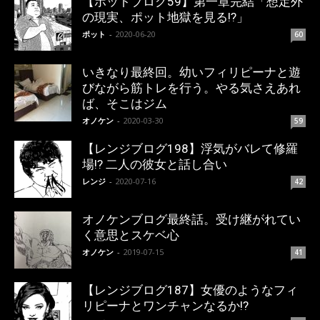
【ポットブログ59】第一章完結「想定外
の現実、ポット地獄を見る!?」
ポット
-
2020-06-20
60
いきなり最終回。幼いフィリピーナと遊
びながら筋トレを行う。やる気さえあれ
ば、そこはジム
オノケン
-
2020-03-30
59
【レンジブログ198】浮気がバレて修羅
場!? 二人の彼女と話し合い
レンジ
-
2020-07-16
42
オノケンブログ最終話。受け継がれてい
く意思とスケベ心
オノケン
-
2019-07-15
41
【レンジブログ187】女優のようなフィ
リピーナとワンチャンなるか!?