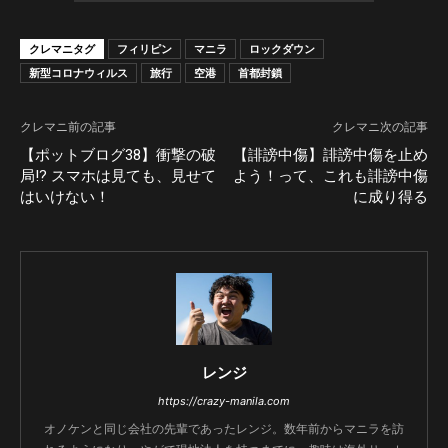
クレマニタグ
フィリピン
マニラ
ロックダウン
新型コロナウィルス
旅行
空港
首都封鎖
クレマニ前の記事
クレマニ次の記事
【ポットブログ38】衝撃の破
【誹謗中傷】誹謗中傷を止め
局!? スマホは見ても、見せて
よう！って、これも誹謗中傷
はいけない！
に成り得る
レンジ
https://crazy-manila.com
オノケンと同じ会社の先輩であったレンジ。数年前からマニラを訪