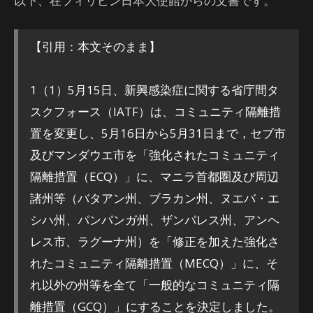
以下、在フィリピン日本大使館からの文書です。
【引用：本文そのまま】
1（1）5月15日、新興感染症に関する省庁間タ
スクフォース（IATF）は、コミュニティ隔離措
置を変更し、5月16日から5月31日まで，セブ市
及びマンダウエ市を「強化されたコミュニティ
隔離措置（ECQ）」に、マニラ首都圏及び周辺
諸州等（バタアン州、ブラカン州、ヌエバ・エ
シハ州、パンパンガ州、ザンパレス州、アンヘ
レス市、ラグーナ州）を「修正を加えた強化さ
れたコミュニティ隔離措置（MECQ）」に、そ
れ以外の州等を全て「一般的なコミュニティ隔
離措置（GCQ）」にすることを決定しました。