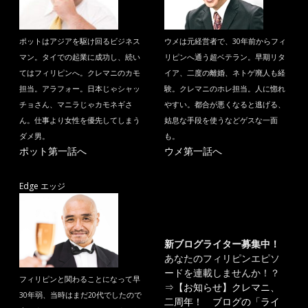
ポットはアジアを駆け回るビジネス
ウメは元経営者で、30年前からフィ
マン。タイでの起業に成功し、続い
リピンへ通う超ベテラン。早期リタ
てはフィリピンへ。クレマニのカモ
イア、二度の離婚、ネトゲ廃人も経
担当。アラフォー。日本じゃシャッ
験。クレマニのホレ担当。人に惚れ
チョさん、マニラじゃカモネギさ
やすい。都合が悪くなると逃げる、
ん。仕事より女性を優先してしまう
姑息な手段を使うなどゲスな一面
ダメ男。
も。
ポット第一話へ
ウメ第一話へ
Edge エッジ
新ブログライター募集中！
あなたのフィリピンエピソ
ードを連載しませんか！？
フィリピンと関わることになって早
⇒
【お知らせ】クレマニ、
30年弱、当時はまだ20代でしたので
二周年！ ブログの「ライ