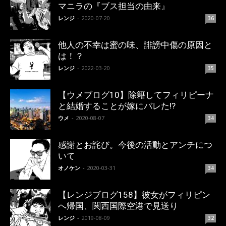
マニラの『ブス担当の由来』
レンジ
-
2020-07-20
36
他人の不幸は蜜の味、誹謗中傷の原因と
は！？
レンジ
-
2022-03-20
35
【ウメブログ10】除籍してフィリピーナ
と結婚することが嫁にバレた!?
ウメ
-
2020-08-07
34
感謝とお詫び。今後の活動とアンチにつ
いて
オノケン
-
2020-03-31
34
【レンジブログ158】彼女がフィリピン
へ帰国、関西国際空港で見送り
レンジ
-
2019-08-09
32