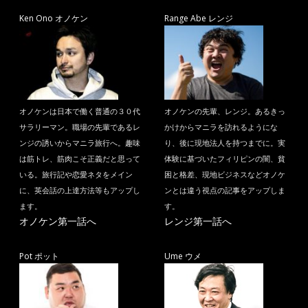
Ken Ono オノケン
Range Abe レンジ
オノケンは日本で働く普通の３０代
オノケンの先輩、レンジ。あるきっ
サラリーマン。職場の先輩であるレ
かけからマニラを訪れるようにな
ンジの誘いからマニラ旅行へ。趣味
り、後に現地法人を持つまでに。実
は筋トレ、筋肉こそ正義だと思って
体験に基づいたフィリピンの闇、貧
いる。旅行記や恋愛ネタをメイン
困と格差、現地ビジネスなどオノケ
に、英会話の上達方法等もアップし
ンとは違う視点の記事をアップしま
ます。
す。
オノケン第一話へ
レンジ第一話へ
Pot ポット
Ume ウメ