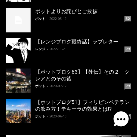
ポットよりお詫びとご挨拶
ポット
-
2022-03-19
32
【レンジブログ最終話】ラブレター
レンジ
-
2022-11-21
29
【ポットブログ63】【外伝】その２ ク
レアとのその後
ポット
-
2020-07-12
29
【ポットブログ51】フィリピンベテラン
の飲み方！テキーラの効果とは!?
ポット
-
2020-06-10
27