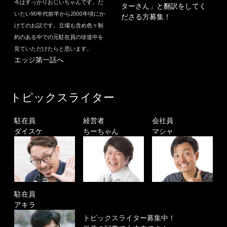
今はすっかりおじいちゃんです。だ
ターさん」と翻訳をしてく
いたい90年代前半から2000年頃にか
ださる方募集！
けてのお話です。立場も含め色々制
約のある中での元駐在員の珍道中を
見ていただけたらと思います。
エッジ第一話へ
トピックスライター
駐在員
経営者
会社員
ダイスケ
ちーちゃん
マシャ
駐在員
アキラ
トピックスライター募集中！