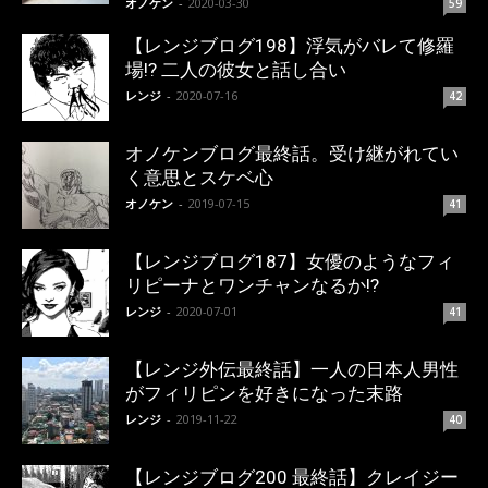
オノケン
-
2020-03-30
59
【レンジブログ198】浮気がバレて修羅
場!? 二人の彼女と話し合い
レンジ
-
2020-07-16
42
オノケンブログ最終話。受け継がれてい
く意思とスケベ心
オノケン
-
2019-07-15
41
【レンジブログ187】女優のようなフィ
リピーナとワンチャンなるか!?
レンジ
-
2020-07-01
41
【レンジ外伝最終話】一人の日本人男性
がフィリピンを好きになった末路
レンジ
-
2019-11-22
40
【レンジブログ200 最終話】クレイジー