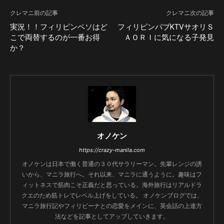
クレマニ前の記事
クレマニ次の記事
実況！！フィリピンペソはど
フィリピンパブKTVサオリＳ
こで両替するのが一番お得
ＡＯＲＩに気になる子発見
か？
オノケン
https://crazy-manila.com
オノケンは日本で働く普通の３０代サラリーマン。先輩レンジの誘
いから、マニラ旅行へ。それ以来、マニラに通うように。趣味はフ
ィットネスで筋肉こそ正義だと思っている。海外旅行はリアルドラ
クエのため筋トレでレベル上げをしている。 オノケンブログでは、
マニラ旅行記やフィリピーナとの恋愛をメインに、英会話の上達方
法などを記事としてアップしていきます。