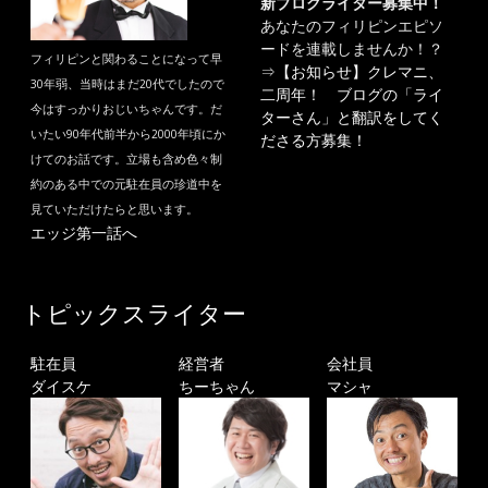
新ブログライター募集中！
あなたのフィリピンエピソ
ードを連載しませんか！？
フィリピンと関わることになって早
⇒
【お知らせ】クレマニ、
30年弱、当時はまだ20代でしたので
二周年！ ブログの「ライ
今はすっかりおじいちゃんです。だ
ターさん」と翻訳をしてく
いたい90年代前半から2000年頃にか
ださる方募集！
けてのお話です。立場も含め色々制
約のある中での元駐在員の珍道中を
見ていただけたらと思います。
エッジ第一話へ
トピックスライター
駐在員
経営者
会社員
ダイスケ
ちーちゃん
マシャ