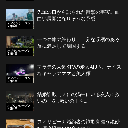
先輩の口から語られた衝撃の事実。面
白い展開になりそうな予感
オノケンシーズン
2 第4章
一つの旅の終わり。十分な収穫のある
旅に満足して帰国する
オノケンシーズン
2 第4章
マラテの人気KTVの愛人AIJIN。ナイス
なキャラのママと美人嬢
オノケンシーズン
2 第4章
結婚詐欺（？）の渦中にいる友人に救
いの手を…救いの手を…
オノケンシーズン
2 第4章
フィリピーナ婚約者の詐欺臭漂う絶妙