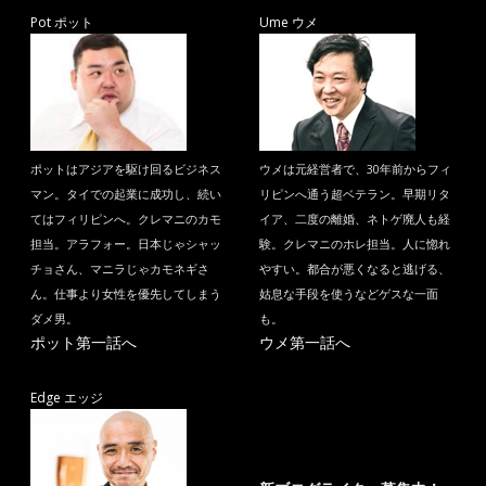
Pot ポット
Ume ウメ
ポットはアジアを駆け回るビジネス
ウメは元経営者で、30年前からフィ
マン。タイでの起業に成功し、続い
リピンへ通う超ベテラン。早期リタ
てはフィリピンへ。クレマニのカモ
イア、二度の離婚、ネトゲ廃人も経
担当。アラフォー。日本じゃシャッ
験。クレマニのホレ担当。人に惚れ
チョさん、マニラじゃカモネギさ
やすい。都合が悪くなると逃げる、
ん。仕事より女性を優先してしまう
姑息な手段を使うなどゲスな一面
ダメ男。
も。
ポット第一話へ
ウメ第一話へ
Edge エッジ