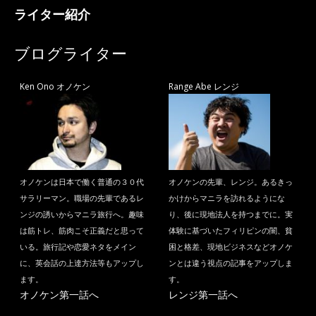
ライター紹介
ブログライター
Ken Ono オノケン
Range Abe レンジ
オノケンは日本で働く普通の３０代
オノケンの先輩、レンジ。あるきっ
サラリーマン。職場の先輩であるレ
かけからマニラを訪れるようにな
ンジの誘いからマニラ旅行へ。趣味
り、後に現地法人を持つまでに。実
は筋トレ、筋肉こそ正義だと思って
体験に基づいたフィリピンの闇、貧
いる。旅行記や恋愛ネタをメイン
困と格差、現地ビジネスなどオノケ
に、英会話の上達方法等もアップし
ンとは違う視点の記事をアップしま
ます。
す。
オノケン第一話へ
レンジ第一話へ