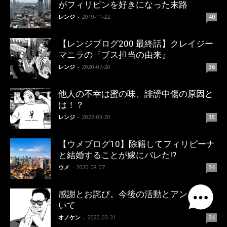
がフィリピンを好きになった末路
レンジ
-
2019-11-22
40
【レンジブログ200 最終話】クレイジー
マニラの『ブス担当の由来』
レンジ
-
2020-07-20
36
他人の不幸は蜜の味、誹謗中傷の原因と
は！？
レンジ
-
2022-03-20
35
【ウメブログ10】除籍してフィリピーナ
と結婚することが嫁にバレた!?
ウメ
-
2020-08-07
34
感謝とお詫び。今後の活動とアンチにつ
いて
オノケン
-
2020-03-31
34