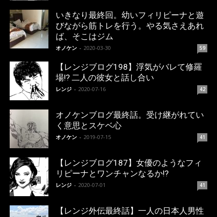
いきなり最終回。幼いフィリピーナと遊
びながら筋トレを行う。やる気さえあれ
ば、そこはジム
オノケン
-
2020-03-30
59
【レンジブログ198】浮気がバレて修羅
場!? 二人の彼女と話し合い
レンジ
-
2020-07-16
42
オノケンブログ最終話。受け継がれてい
く意思とスケベ心
オノケン
-
2019-07-15
41
【レンジブログ187】女優のようなフィ
リピーナとワンチャンなるか!?
レンジ
-
2020-07-01
41
【レンジ外伝最終話】一人の日本人男性