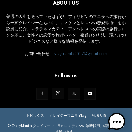
ABOUT US
普通の人生を送っていたはずが、フィリピンのマニラへの旅行か
ら一変クレイジーなものに。オノケンとレンジの恋愛珍道中を小
説風に紹介。マラテやマカティ、アンヘレスへの実際の旅行ブロ
グを基に、女性との恋愛や旅行小ネタ、夜遊びの方法、現地での
ビジネスなど様々な情報を発信します。
お問い合わせ:
crazymanila2017@gmail.com
Follow us
トピックス
クレイジーマニラ Blog
登場人物
© CrazyManila クレイジーマニラのコンテンツの無断転用、転載等はご遠
慮願います。