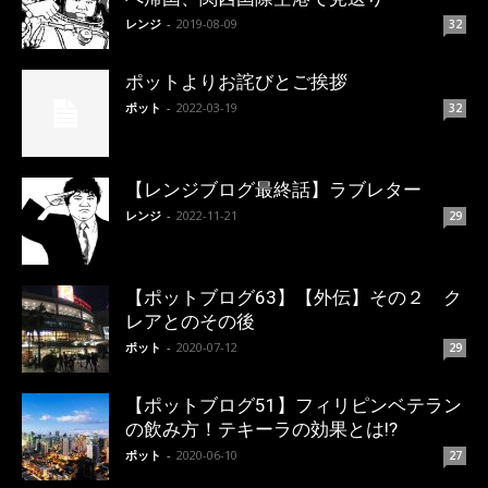
レンジ
-
2019-08-09
32
ポットよりお詫びとご挨拶
ポット
-
2022-03-19
32
【レンジブログ最終話】ラブレター
レンジ
-
2022-11-21
29
【ポットブログ63】【外伝】その２ ク
レアとのその後
ポット
-
2020-07-12
29
【ポットブログ51】フィリピンベテラン
の飲み方！テキーラの効果とは!?
ポット
-
2020-06-10
27