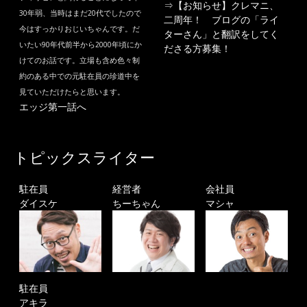
⇒
【お知らせ】クレマニ、
30年弱、当時はまだ20代でしたので
二周年！ ブログの「ライ
今はすっかりおじいちゃんです。だ
ターさん」と翻訳をしてく
いたい90年代前半から2000年頃にか
ださる方募集！
けてのお話です。立場も含め色々制
約のある中での元駐在員の珍道中を
見ていただけたらと思います。
エッジ第一話へ
トピックスライター
駐在員
経営者
会社員
ダイスケ
ちーちゃん
マシャ
駐在員
アキラ