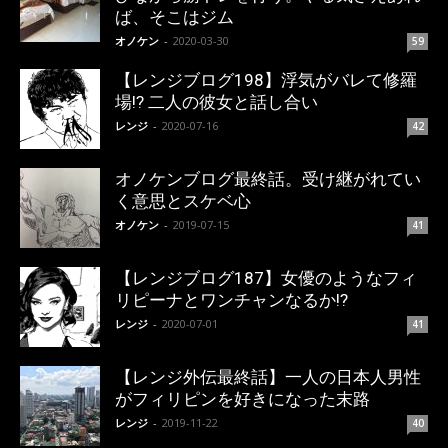
ば、そこはジム
オノケン
-
2020-03-30
59
【レンジブログ198】浮気がバレて修羅
場!? 二人の彼女と話し合い
レンジ
-
2020-07-16
42
オノケンブログ最終話。受け継がれてい
く意思とスケベ心
オノケン
-
2019-07-15
41
【レンジブログ187】女優のようなフィ
リピーナとワンチャンなるか!?
レンジ
-
2020-07-01
41
【レンジ外伝最終話】一人の日本人男性
がフィリピンを好きになった末路
レンジ
-
2019-11-22
40