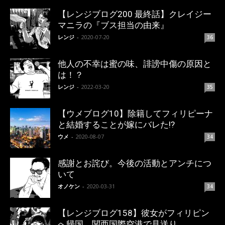
【レンジブログ200 最終話】クレイジー
マニラの『ブス担当の由来』
レンジ
-
2020-07-20
36
他人の不幸は蜜の味、誹謗中傷の原因と
は！？
レンジ
-
2022-03-20
35
【ウメブログ10】除籍してフィリピーナ
と結婚することが嫁にバレた!?
ウメ
-
2020-08-07
34
感謝とお詫び。今後の活動とアンチにつ
いて
オノケン
-
2020-03-31
34
【レンジブログ158】彼女がフィリピン
へ帰国、関西国際空港で見送り