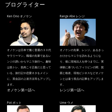
ブログライター
Ken Ono オノケン
Range Abe レンジ
オノケンは日本で働く普通の３０代
オノケンの先輩、レンジ。あるきっ
サラリーマン。職場の先輩であるレ
かけからマニラを訪れるようにな
ンジの誘いからマニラ旅行へ。趣味
り、後に現地法人を持つまでに。実
は筋トレ、筋肉こそ正義だと思って
体験に基づいたフィリピンの闇、貧
いる。旅行記や恋愛ネタをメイン
困と格差、現地ビジネスなどオノケ
に、英会話の上達方法等もアップし
ンとは違う視点の記事をアップしま
ます。
す。
オノケン第一話へ
レンジ第一話へ
Pot ポット
Ume ウメ