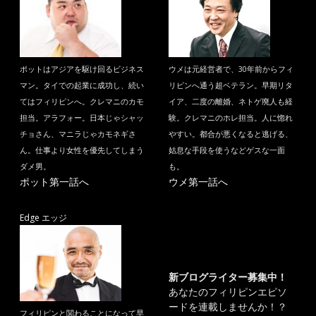
ポットはアジアを駆け回るビジネス
ウメは元経営者で、30年前からフィ
マン。タイでの起業に成功し、続い
リピンへ通う超ベテラン。早期リタ
てはフィリピンへ。クレマニのカモ
イア、二度の離婚、ネトゲ廃人も経
担当。アラフォー。日本じゃシャッ
験。クレマニのホレ担当。人に惚れ
チョさん、マニラじゃカモネギさ
やすい。都合が悪くなると逃げる、
ん。仕事より女性を優先してしまう
姑息な手段を使うなどゲスな一面
ダメ男。
も。
ポット第一話へ
ウメ第一話へ
Edge エッジ
新ブログライター募集中！
あなたのフィリピンエピソ
ードを連載しませんか！？
フィリピンと関わることになって早