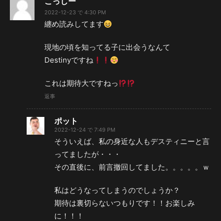
こっしー
2022-12-23 で 4:30 PM
纏め読みしてます
現地の頃を知ってる子に出会うなんて
Destinyですね
これは期待大ですねっ
返事
ポット
2022-12-24 で 7:49 PM
そういえば、私の身近な人もデスティニーと言
ってましたが・・・
その直後に、前言撤回してました。。。。。ｗ
私はどうなってしまうのでしょうか？
期待は裏切らないつもりです！！お楽しみ
に！！！