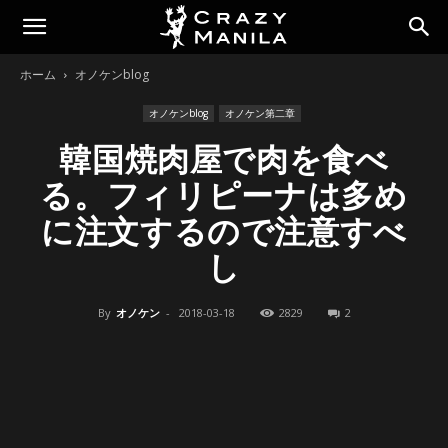
ホーム
オノケンblog
オノケンblog
オノケン第二章
韓国焼肉屋で肉を食べ
る。フィリピーナは多め
に注文するので注意すべ
し
By
オノケン
-
2018-03-18
2829
2