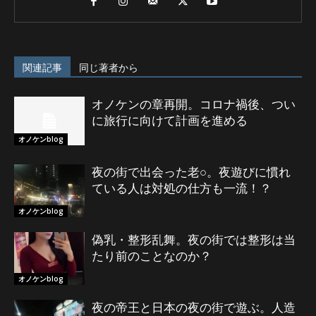
関連記事
同じ著者から
オノケンの章再開。コロナ禍後、つい
に旅行に向けて計画を進める
オノケンblog
夜の街で出会った老○。夜遊びに慣れ
ている人は対処の仕方も一流！？
オノケンblog
偽乳・整形乱舞。夜の街では整形は当
たり前のことなのか？
オノケンblog
夜の帝王と日本の夜の街で遊ぶ。人造