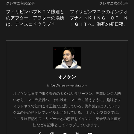
クレマニ前の記事
クレマニ次の記事
フィリピンパブＫＴＶ嬢達と
フィリピンマニラのキングオ
のアフター。アフターの場所
ブナイトＫＩＮＧ ＯＦ Ｎ
は、ディスコ？クラブ？
ＩＧＨＴへ。瀕死の初日夜。
オノケン
https://crazy-manila.com
オノケンは日本で働く普通の３０代サラリーマン。先輩レンジの誘
いから、マニラ旅行へ。それ以来、マニラに通うように。趣味はフ
ィットネスで筋肉こそ正義だと思っている。海外旅行はリアルドラ
クエのため筋トレでレベル上げをしている。 オノケンブログでは、
マニラ旅行記やフィリピーナとの恋愛をメインに、英会話の上達方
法などを記事としてアップしていきます。