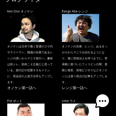
Ken Ono オノケン
Range Abe レンジ
オノケンは日本で働く普通の３０代
オノケンの先輩、レンジ。あるきっ
サラリーマン。職場の先輩であるレ
かけからマニラを訪れるようにな
ンジの誘いからマニラ旅行へ。趣味
り、後に現地法人を持つまでに。実
は筋トレ、筋肉こそ正義だと思って
体験に基づいたフィリピンの闇、貧
いる。旅行記や恋愛ネタをメイン
困と格差、現地ビジネスなどオノケ
に、英会話の上達方法等もアップし
ンとは違う視点の記事をアップしま
ます。
す。
オノケン第一話へ
レンジ第一話へ
Pot ポット
Ume ウメ