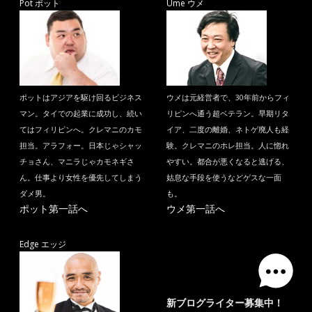
Pot ポット
Ume ウメ
ポットはアジアを駆け回るビジネス
ウメは元経営者で、30年前からフィ
マン。タイでの起業に成功し、続い
リピンへ通う超ベテラン。早期リタ
てはフィリピンへ。クレマニのカモ
イア、二度の離婚、ネトゲ廃人も経
担当。アラフォー。日本じゃシャッ
験。クレマニのホレ担当。人に惚れ
チョさん、マニラじゃカモネギさ
やすい。都合が悪くなると逃げる、
ん。仕事より女性を優先してしまう
姑息な手段を使うなどゲスな一面
ダメ男。
も。
ポット第一話へ
ウメ第一話へ
Edge エッジ
新ブログライター募集中！