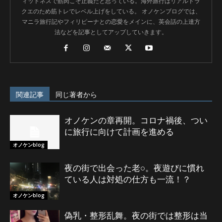
ィットネスで筋肉こそ正義だと思っている。海外旅行はリアルドラ
クエのため筋トレでレベル上げをしている。 オノケンブログでは、
マニラ旅行記やフィリピーナとの恋愛をメインに、英会話の上達方
法などを記事としてアップしていきます。
関連記事
同じ著者から
オノケンの章再開。コロナ禍後、つい
に旅行に向けて計画を進める
オノケンblog
夜の街で出会った老○。夜遊びに慣れ
ている人は対処の仕方も一流！？
オノケンblog
偽乳・整形乱舞。夜の街では整形は当