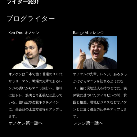
ライター紹介
ブログライター
Ken Ono オノケン
Range Abe レンジ
オノケンは日本で働く普通の３０代
オノケンの先輩、レンジ。あるきっ
サラリーマン。職場の先輩であるレ
かけからマニラを訪れるようにな
ンジの誘いからマニラ旅行へ。趣味
り、後に現地法人を持つまでに。実
は筋トレ、筋肉こそ正義だと思って
体験に基づいたフィリピンの闇、貧
いる。旅行記や恋愛ネタをメイン
困と格差、現地ビジネスなどオノケ
に、英会話の上達方法等もアップし
ンとは違う視点の記事をアップしま
ます。
す。
オノケン第一話へ
レンジ第一話へ