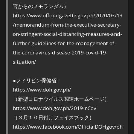
官からのメモランダム）
https://www.officialgazette.gov.ph/2020/03/13
/memorandum-from-the-executive-secretary-
on-stringent-social-distancing-measures-and-
further-guidelines-for-the-management-of-
the-coronavirus-disease-2019-covid-19-
situation/
●フィリピン保健省：
https://www.doh.gov.ph/
（新型コロナウイルス関連ホームページ）
https://www.doh.gov.ph/2019-nCov
（３月１０日付けフェイスブック）
https://www.facebook.com/OfficialDOHgov/ph