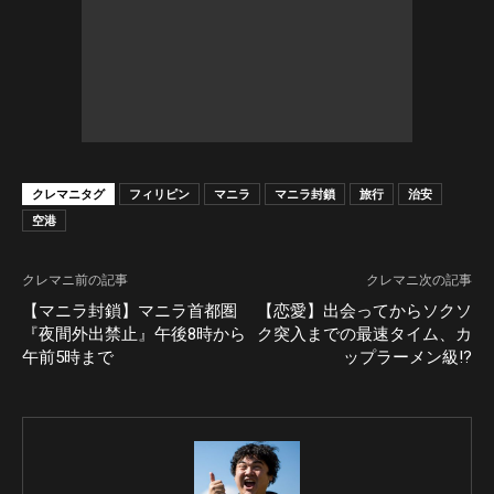
クレマニタグ
フィリピン
マニラ
マニラ封鎖
旅行
治安
空港
クレマニ前の記事
クレマニ次の記事
【マニラ封鎖】マニラ首都圏
【恋愛】出会ってからソクソ
『夜間外出禁止』午後8時から
ク突入までの最速タイム、カ
午前5時まで
ップラーメン級!?