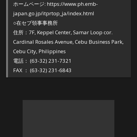
ホームページ: https://www.ph.emb-
japan.go.jp/itprtop_ja/index.html
○在セブ領事事務所
住所：7F, Keppel Center, Samar Loop cor.
Cardinal Rosales Avenue, Cebu Business Park,
Cebu City, Philippines
電話： (63-32) 231-7321
FAX ： (63-32) 231-6843