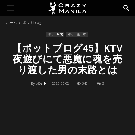
ホーム
ポットblog
ポットblog
ポット第一章
【ポットブログ45】KTV
夜遊びにて悪魔に魂を売
り渡した男の末路とは
By
ポット
-
2020-06-02
3434
5