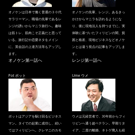
オノケンは日本で働く普通の３０代
オノケンの先輩、レンジ。あるきっ
サラリーマン。職場の先輩であるレ
かけからマニラを訪れるようにな
ンジの誘いからマニラ旅行へ。趣味
り、後に現地法人を持つまでに。実
は筋トレ、筋肉こそ正義だと思って
体験に基づいたフィリピンの闇、貧
いる。旅行記や恋愛ネタをメイン
困と格差、現地ビジネスなどオノケ
に、英会話の上達方法等もアップし
ンとは違う視点の記事をアップしま
ます。
す。
オノケン第一話へ
レンジ第一話へ
Pot ポット
Ume ウメ
ポットはアジアを駆け回るビジネス
ウメは元経営者で、30年前からフィ
マン。タイでの起業に成功し、続い
リピンへ通う超ベテラン。早期リタ
てはフィリピンへ。クレマニのカモ
イア、二度の離婚、ネトゲ廃人も経