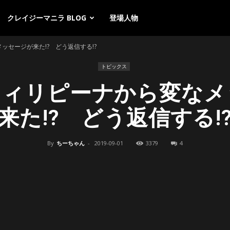
クレイジーマニラ BLOG
登場人物
ッセージが来た!? どう返信する!?
トピックス
フィリピーナから変なメ
来た!? どう返信する!
By
ちーちゃん
-
2019-09-01
3379
4