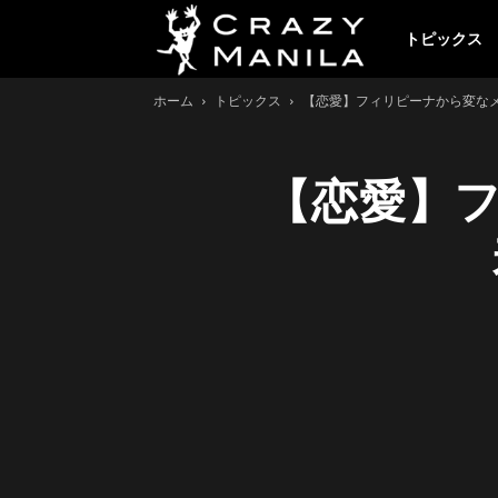
ク
トピックス
ホーム
トピックス
【恋愛】フィリピーナから変なメ
レ
【恋愛】
イ
ジ
ー
マ