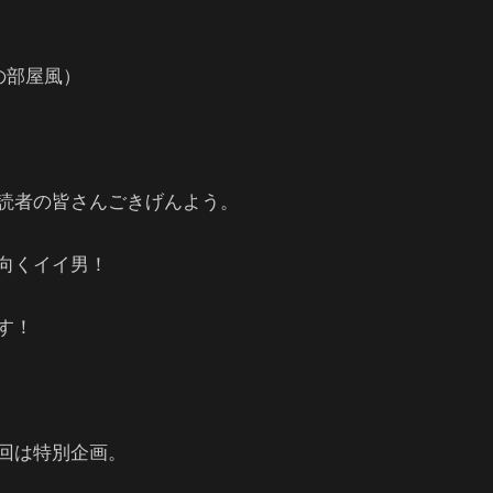
子の部屋風）
読者の皆さんごきげんよう。
向くイイ男！
す！
回は特別企画。