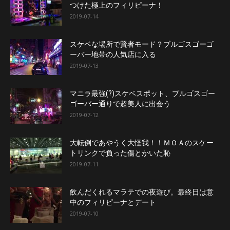
つけた極上のフィリピーナ！
2019-07-14
スケベな場所で賢者モード？ブルゴスゴーゴ
ーバー地帯の人気店に入る
2019-07-13
マニラ最強(?)スケベスポット、ブルゴスゴー
ゴーバー通りで超美人に出会う
2019-07-12
大転倒であやうく大怪我！！ＭＯＡのスケー
トリンクで負った傷とかいた恥
2019-07-11
飲んだくれるマラテでの夜遊び。最終日は意
中のフィリピーナとデート
2019-07-10