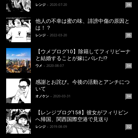
レンジ
-
2020-07-20
36
他人の不幸は蜜の味、誹謗中傷の原因と
は！？
レンジ
-
2022-03-20
35
【ウメブログ10】除籍してフィリピーナ
と結婚することが嫁にバレた!?
ウメ
-
2020-08-07
34
感謝とお詫び。今後の活動とアンチにつ
いて
オノケン
-
2020-03-31
34
【レンジブログ158】彼女がフィリピン
へ帰国、関西国際空港で見送り
レンジ
-
2019-08-09
32