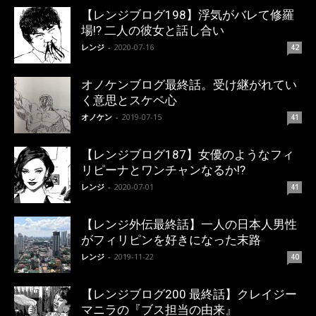
【レンジブログ198】浮気がバレて修羅
場!? 二人の彼女と話し合い
レンジ
-
2020-07-16
42
オノケンブログ最終話。受け継がれてい
く意思とスケベ心
オノケン
-
2019-07-15
41
【レンジブログ187】女優のようなフィ
リピーナとワンチャンなるか!?
レンジ
-
2020-07-01
41
【レンジ外伝最終話】一人の日本人男性
がフィリピンを好きになった末路
レンジ
-
2019-11-22
40
【レンジブログ200 最終話】クレイジー
マニラの『ブス担当の由来』