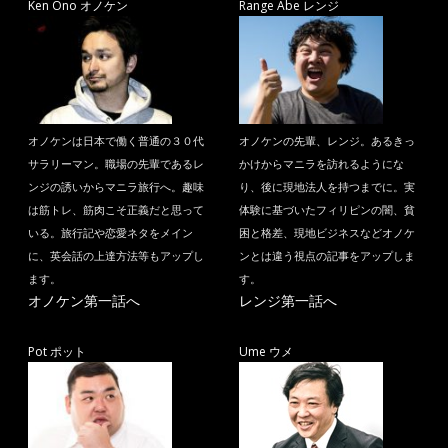
Ken Ono オノケン
Range Abe レンジ
オノケンは日本で働く普通の３０代
オノケンの先輩、レンジ。あるきっ
サラリーマン。職場の先輩であるレ
かけからマニラを訪れるようにな
ンジの誘いからマニラ旅行へ。趣味
り、後に現地法人を持つまでに。実
は筋トレ、筋肉こそ正義だと思って
体験に基づいたフィリピンの闇、貧
いる。旅行記や恋愛ネタをメイン
困と格差、現地ビジネスなどオノケ
に、英会話の上達方法等もアップし
ンとは違う視点の記事をアップしま
ます。
す。
オノケン第一話へ
レンジ第一話へ
Pot ポット
Ume ウメ