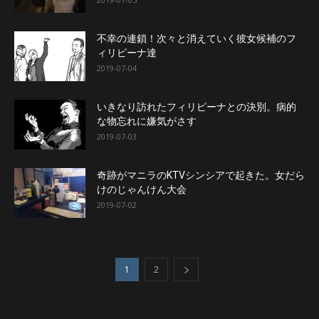
不幸の連鎖！次々と消えていく彼女候補のフ
ィリピーナ達
2019-07-04
いきなり訪れたフィリピーナとの決別。病的
な物忘れに嫌気がさす
2019-07-03
奇跡がマニラのKTVシンシアで起きた。女だら
けのじゃんけん大会
2019-07-02
1
2