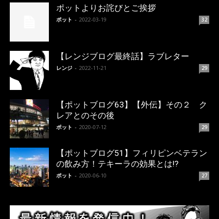
ポットよりお詫びとご挨拶
ポット
-
2022-03-19
32
【レンジブログ最終話】ラブレター
レンジ
-
2022-11-21
29
【ポットブログ63】【外伝】その２ ク
レアとのその後
ポット
-
2020-07-12
29
【ポットブログ51】フィリピンベテラン
の飲み方！テキーラの効果とは!?
ポット
-
2020-06-10
27