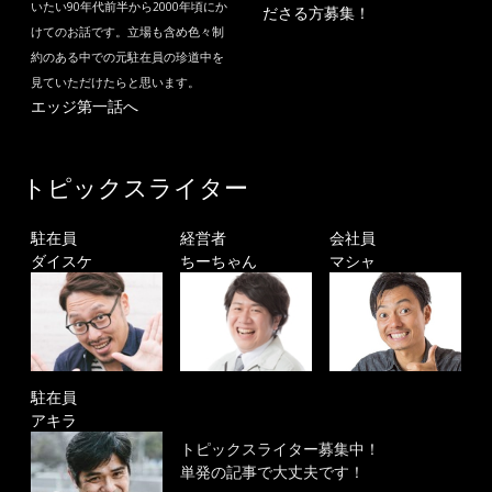
いたい90年代前半から2000年頃にか
ださる方募集！
けてのお話です。立場も含め色々制
約のある中での元駐在員の珍道中を
見ていただけたらと思います。
エッジ第一話へ
トピックスライター
駐在員
経営者
会社員
ダイスケ
ちーちゃん
マシャ
駐在員
アキラ
トピックスライター募集中！
単発の記事で大丈夫です！