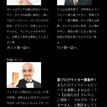
ポットはアジアを駆け回るビジネス
ウメは元経営者で、30年前からフィ
マン。タイでの起業に成功し、続い
リピンへ通う超ベテラン。早期リタ
てはフィリピンへ。クレマニのカモ
イア、二度の離婚、ネトゲ廃人も経
担当。アラフォー。日本じゃシャッ
験。クレマニのホレ担当。人に惚れ
チョさん、マニラじゃカモネギさ
やすい。都合が悪くなると逃げる、
ん。仕事より女性を優先してしまう
姑息な手段を使うなどゲスな一面
ダメ男。
も。
ポット第一話へ
ウメ第一話へ
Edge エッジ
新ブログライター募集中！
あなたのフィリピンエピソ
ードを連載しませんか！？
フィリピンと関わることになって早
⇒
【お知らせ】クレマニ、
30年弱、当時はまだ20代でしたので
二周年！ ブログの「ライ
今はすっかりおじいちゃんです。だ
ターさん」と翻訳をしてく