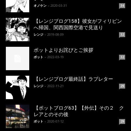
オノケン
-
2020-03-31
34
【レンジブログ158】彼女がフィリピン
へ帰国、関西国際空港で見送り
レンジ
-
2019-08-09
32
ポットよりお詫びとご挨拶
ポット
-
2022-03-19
32
【レンジブログ最終話】ラブレター
レンジ
-
2022-11-21
29
【ポットブログ63】【外伝】その２ ク
レアとのその後
ポット
-
2020-07-12
29