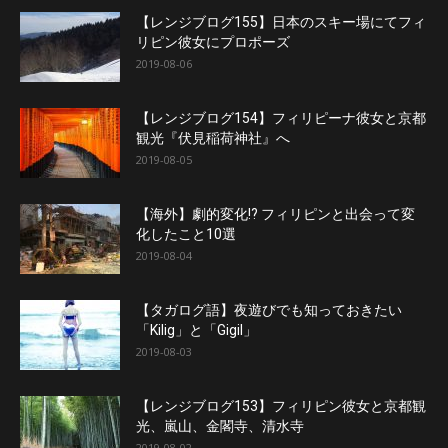
【レンジブログ155】日本のスキー場にてフィ
リピン彼女にプロポーズ
2019-08-06
【レンジブログ154】フィリピーナ彼女と京都
観光『伏見稲荷神社』へ
2019-08-05
【海外】劇的変化!? フィリピンと出会って変
化したこと10選
2019-08-04
【タガログ語】夜遊びでも知っておきたい
「Kilig」と「Gigil」
2019-08-03
【レンジブログ153】フィリピン彼女と京都観
光、嵐山、金閣寺、清水寺
2019-08-02