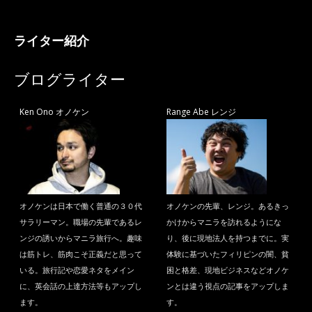
ライター紹介
ブログライター
Ken Ono オノケン
Range Abe レンジ
オノケンは日本で働く普通の３０代
オノケンの先輩、レンジ。あるきっ
サラリーマン。職場の先輩であるレ
かけからマニラを訪れるようにな
ンジの誘いからマニラ旅行へ。趣味
り、後に現地法人を持つまでに。実
は筋トレ、筋肉こそ正義だと思って
体験に基づいたフィリピンの闇、貧
いる。旅行記や恋愛ネタをメイン
困と格差、現地ビジネスなどオノケ
に、英会話の上達方法等もアップし
ンとは違う視点の記事をアップしま
ます。
す。