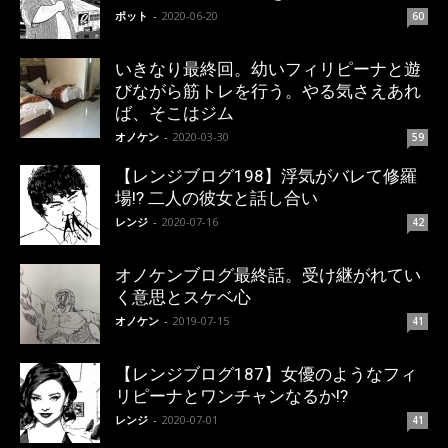
ポット
-
2020-06-20
60
いきなり最終回。幼いフィリピーナと遊
びながら筋トレを行う。やる気さえあれ
ば、そこはジム
オノケン
-
2020-03-30
59
【レンジブログ198】浮気がバレて修羅
場!? 二人の彼女と話し合い
レンジ
-
2020-07-16
42
オノケンブログ最終話。受け継がれてい
く意思とスケベ心
オノケン
-
2019-07-15
41
【レンジブログ187】女優のようなフィ
リピーナとワンチャンなるか!?
レンジ
-
2020-07-01
41