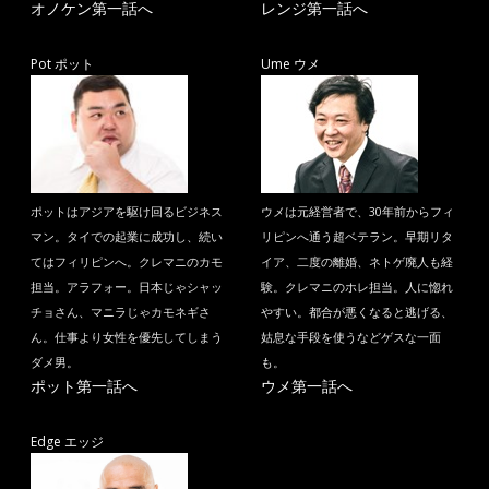
オノケン第一話へ
レンジ第一話へ
Pot ポット
Ume ウメ
ポットはアジアを駆け回るビジネス
ウメは元経営者で、30年前からフィ
マン。タイでの起業に成功し、続い
リピンへ通う超ベテラン。早期リタ
てはフィリピンへ。クレマニのカモ
イア、二度の離婚、ネトゲ廃人も経
担当。アラフォー。日本じゃシャッ
験。クレマニのホレ担当。人に惚れ
チョさん、マニラじゃカモネギさ
やすい。都合が悪くなると逃げる、
ん。仕事より女性を優先してしまう
姑息な手段を使うなどゲスな一面
ダメ男。
も。
ポット第一話へ
ウメ第一話へ
Edge エッジ