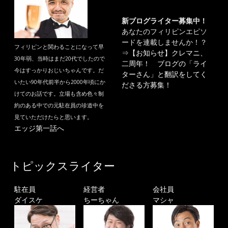
新ブログライター募集中！
あなたのフィリピンエピソ
ードを連載しませんか！？
フィリピンと関わることになって早
⇒
【お知らせ】クレマニ、
30年弱、当時はまだ20代でしたので
二周年！ ブログの「ライ
今はすっかりおじいちゃんです。だ
ターさん」と翻訳をしてく
いたい90年代前半から2000年頃にか
ださる方募集！
けてのお話です。立場も含め色々制
約のある中での元駐在員の珍道中を
見ていただけたらと思います。
エッジ第一話へ
トピックスライター
駐在員
経営者
会社員
ダイスケ
ちーちゃん
マシャ