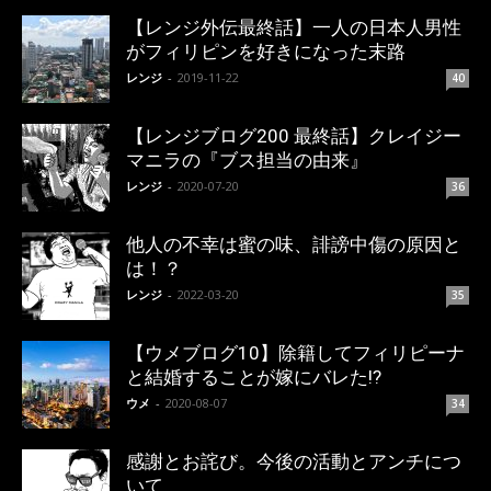
【レンジ外伝最終話】一人の日本人男性
がフィリピンを好きになった末路
レンジ
-
2019-11-22
40
【レンジブログ200 最終話】クレイジー
マニラの『ブス担当の由来』
レンジ
-
2020-07-20
36
他人の不幸は蜜の味、誹謗中傷の原因と
は！？
レンジ
-
2022-03-20
35
【ウメブログ10】除籍してフィリピーナ
と結婚することが嫁にバレた!?
ウメ
-
2020-08-07
34
感謝とお詫び。今後の活動とアンチにつ
いて