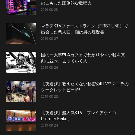
のこもった圧倒的な歌唱力
2019-08-28
マラテKTVファーストライン（FIRST LINE）で
出会った悪人面。顔は男の履歴書
2019-08-27
国の一大事!?LAカフェでわかりやすい嘘を真
剣に並べ、去っていく人
2019-08-26
【夜遊び】教えたくない秘密のKTV!? マニラの
シークレットビーチ!
2019-08-25
【夜遊び】超人気KTV「プレミアケイコ
Premier Keiko」
2019-08-24