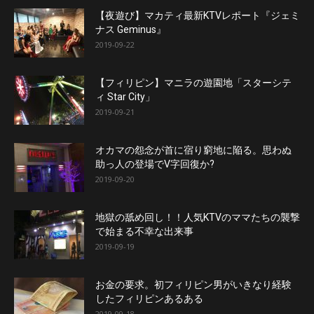
【夜遊び】マカティ最新KTVレポート『ジェミ
ナス Geminus』
2019-09-22
【フィリピン】マニラの遊園地「スターシテ
ィ Star City」
2019-09-21
オカマの怨念が首に宿り窮地に陥る。思わぬ
助っ人の登場でV字回復か?
2019-09-20
地獄の舐め回し！！人気KTVのママたちの襲撃
で始まる不幸な出来事
2019-09-19
お金の要求。初フィリピン男がいきなり経験
したフィリピンあるある
2019-09-18