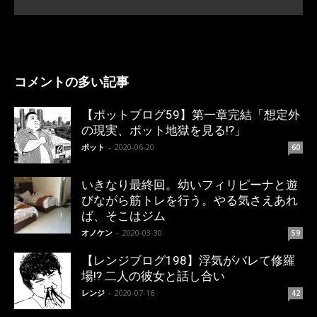
コメントの多い記事
【ポットブログ59】第一章完結「想定外
の現実、ポット地獄を見る!?」
ポット
-
2020-06-20
60
いきなり最終回。幼いフィリピーナと遊
びながら筋トレを行う。やる気さえあれ
ば、そこはジム
オノケン
-
2020-03-30
59
【レンジブログ198】浮気がバレて修羅
場!? 二人の彼女と話し合い
レンジ
-
2020-07-16
42