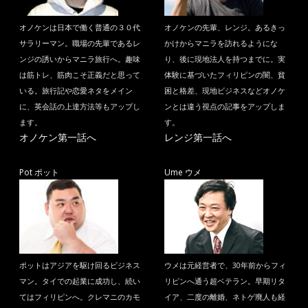
オノケンは日本で働く普通の３０代
オノケンの先輩、レンジ。あるきっ
サラリーマン。職場の先輩であるレ
かけからマニラを訪れるようにな
ンジの誘いからマニラ旅行へ。趣味
り、後に現地法人を持つまでに。実
は筋トレ、筋肉こそ正義だと思って
体験に基づいたフィリピンの闇、貧
いる。旅行記や恋愛ネタをメイン
困と格差、現地ビジネスなどオノケ
に、英会話の上達方法等もアップし
ンとは違う視点の記事をアップしま
ます。
す。
オノケン第一話へ
レンジ第一話へ
Pot ポット
Ume ウメ
ポットはアジアを駆け回るビジネス
ウメは元経営者で、30年前からフィ
マン。タイでの起業に成功し、続い
リピンへ通う超ベテラン。早期リタ
てはフィリピンへ。クレマニのカモ
イア、二度の離婚、ネトゲ廃人も経