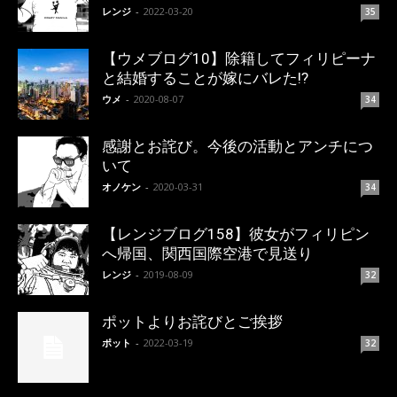
レンジ
-
2022-03-20
35
【ウメブログ10】除籍してフィリピーナ
と結婚することが嫁にバレた!?
ウメ
-
2020-08-07
34
感謝とお詫び。今後の活動とアンチにつ
いて
オノケン
-
2020-03-31
34
【レンジブログ158】彼女がフィリピン
へ帰国、関西国際空港で見送り
レンジ
-
2019-08-09
32
ポットよりお詫びとご挨拶
ポット
-
2022-03-19
32