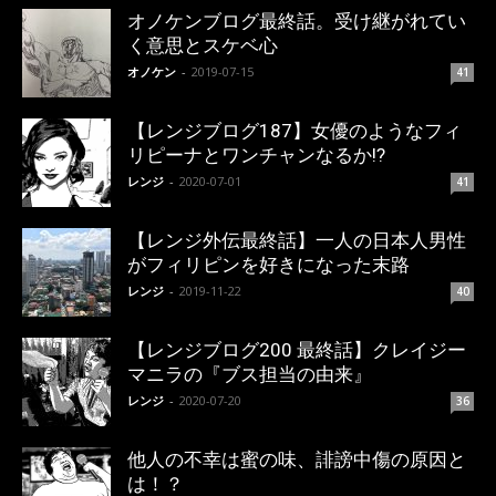
オノケンブログ最終話。受け継がれてい
く意思とスケベ心
オノケン
-
2019-07-15
41
【レンジブログ187】女優のようなフィ
リピーナとワンチャンなるか!?
レンジ
-
2020-07-01
41
【レンジ外伝最終話】一人の日本人男性
がフィリピンを好きになった末路
レンジ
-
2019-11-22
40
【レンジブログ200 最終話】クレイジー
マニラの『ブス担当の由来』
レンジ
-
2020-07-20
36
他人の不幸は蜜の味、誹謗中傷の原因と
は！？