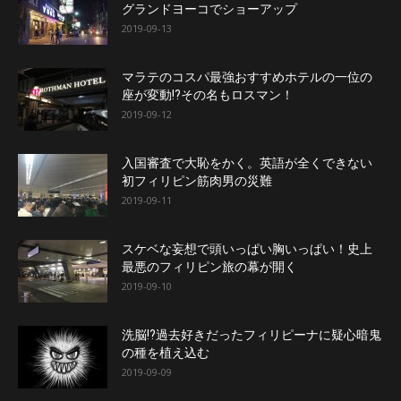
グランドヨーコでショーアップ
2019-09-13
マラテのコスパ最強おすすめホテルの一位の
座が変動!?その名もロスマン！
2019-09-12
入国審査で大恥をかく。英語が全くできない
初フィリピン筋肉男の災難
2019-09-11
スケベな妄想で頭いっぱい胸いっぱい！史上
最悪のフィリピン旅の幕が開く
2019-09-10
洗脳!?過去好きだったフィリピーナに疑心暗鬼
の種を植え込む
2019-09-09