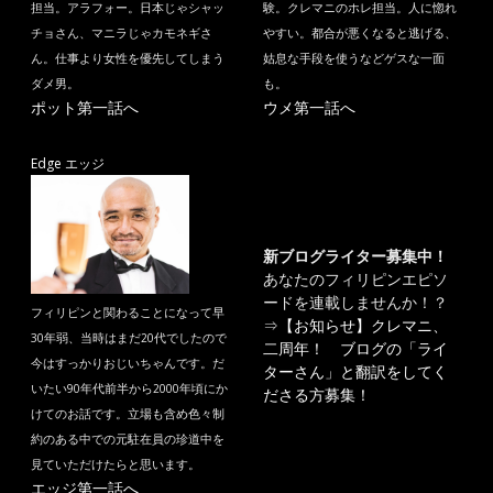
担当。アラフォー。日本じゃシャッ
験。クレマニのホレ担当。人に惚れ
チョさん、マニラじゃカモネギさ
やすい。都合が悪くなると逃げる、
ん。仕事より女性を優先してしまう
姑息な手段を使うなどゲスな一面
ダメ男。
も。
ポット第一話へ
ウメ第一話へ
Edge エッジ
新ブログライター募集中！
あなたのフィリピンエピソ
ードを連載しませんか！？
フィリピンと関わることになって早
⇒
【お知らせ】クレマニ、
30年弱、当時はまだ20代でしたので
二周年！ ブログの「ライ
今はすっかりおじいちゃんです。だ
ターさん」と翻訳をしてく
いたい90年代前半から2000年頃にか
ださる方募集！
けてのお話です。立場も含め色々制
約のある中での元駐在員の珍道中を
見ていただけたらと思います。
エッジ第一話へ