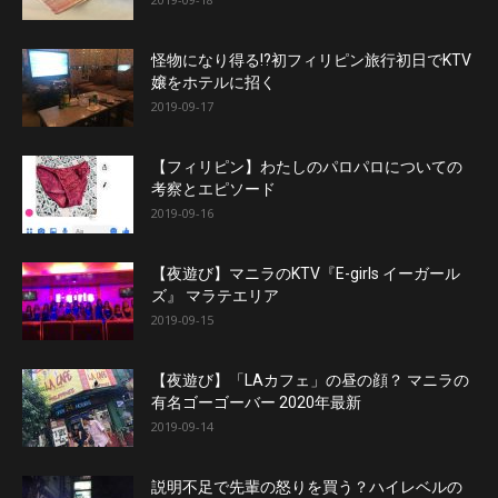
怪物になり得る!?初フィリピン旅行初日でKTV
嬢をホテルに招く
2019-09-17
【フィリピン】わたしのパロパロについての
考察とエピソード
2019-09-16
【夜遊び】マニラのKTV『E-girls イーガール
ズ』 マラテエリア
2019-09-15
【夜遊び】「LAカフェ」の昼の顔？ マニラの
有名ゴーゴーバー 2020年最新
2019-09-14
説明不足で先輩の怒りを買う？ハイレベルの