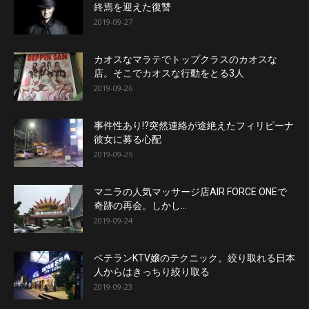
終焉を迎えた復讐
2019-09-27
カオスなマラテでトップクラスのカオスな
店。そこでカオスな行動をとる3人
2019-09-26
事件性あり!?突然連絡が途絶えたフィリピーナ
彼女に募る心配
2019-09-25
マニラの人気マッサージ店AIR FORCE ONEで
奇跡の再会。しかし…
2019-09-24
ベテランKTV嬢のテクニック。絞り取れる日本
人からはきっちり絞り取る
2019-09-23