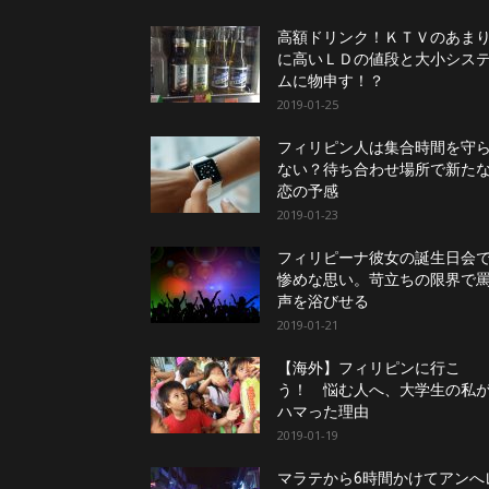
ニ
高額ドリンク！ＫＴＶのあま
に高いＬＤの値段と大小シス
ムに物申す！？
ラ
2019-01-25
フィリピン人は集合時間を守
ない？待ち合わせ場所で新た
恋の予感
2019-01-23
フィリピーナ彼女の誕生日会
惨めな思い。苛立ちの限界で
声を浴びせる
2019-01-21
【海外】フィリピンに行こ
う！ 悩む人へ、大学生の私
ハマった理由
2019-01-19
マラテから6時間かけてアンへ