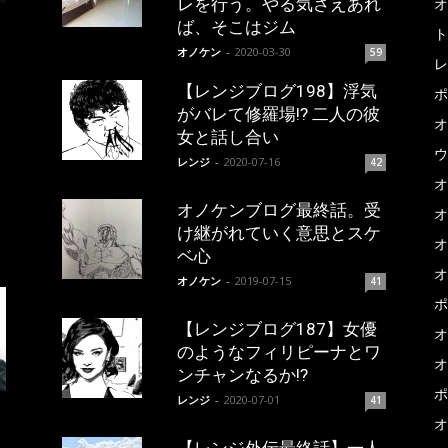
レを行う。やる気さえあれ
オ
ば、そこはジム
ト
オノケン
-
2020-03-30
59
レ
【レンジブログ198】浮気
ポ
がバレて修羅場!? 二人の彼
オ
女と話し合い
ウ
レンジ
-
2020-07-16
42
オ
オノケンブログ最終話。受
オ
け継がれていく意思とスケ
オ
ベ心
オ
オノケン
-
2019-07-15
41
ポ
【レンジブログ187】女優
オ
のようなフィリピーナとワ
オ
ンチャンなるか!?
ポ
レンジ
-
2020-07-01
41
オ