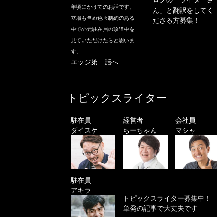
年頃にかけてのお話です。
ん」と翻訳をしてく
立場も含め色々制約のある
ださる方募集！
中での元駐在員の珍道中を
見ていただけたらと思いま
す。
エッジ第一話へ
トピックスライター
駐在員
経営者
会社員
ダイスケ
ちーちゃん
マシャ
駐在員
アキラ
トピックスライター募集中！
単発の記事で大丈夫です！