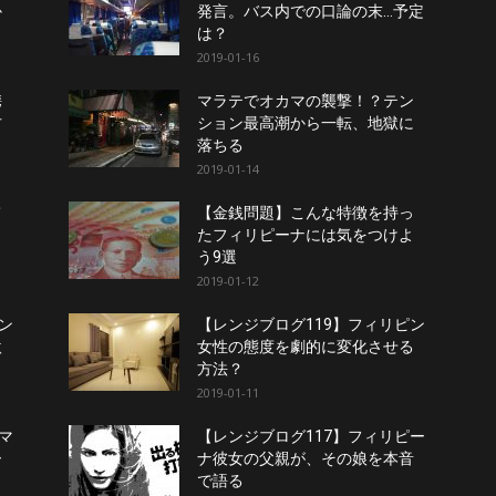
か
発言。バス内での口論の末…予定
は？
2019-01-16
携
マラテでオカマの襲撃！？テン
方
ション最高潮から一転、地獄に
落ちる
2019-01-14
て
【金銭問題】こんな特徴を持っ
Ｔ
たフィリピーナには気をつけよ
う9選
2019-01-12
ン
【レンジブログ119】フィリピン
激
女性の態度を劇的に変化させる
方法？
2019-01-11
マ
【レンジブログ117】フィリピー
ー
ナ彼女の父親が、その娘を本音
で語る