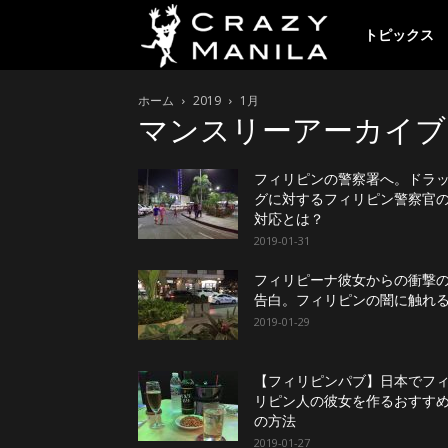
ク
トピックス
ホーム
2019
1月
レ
マンスリーアーカイブ 1
イ
フィリピンの警察署へ。ドラ
グに対するフィリピン警察官
対応とは？
2019-01-31
ジ
フィリピーナ彼女からの衝撃
告白。フィリピンの闇に触れ
ー
2019-01-29
【フィリピンパブ】日本でフ
マ
リピン人の彼女を作るおすす
の方法
2019-01-27