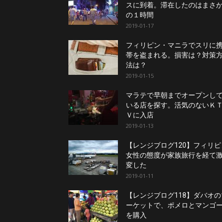
スに到着。滞在したのはまさ
の１時間
2019-01-17
フィリピン・マニラでスリに
帯を盗まれる。損害は？対策
法は？
2019-01-15
マラテで早朝までオープンし
いる店を探す。活気のないＫ
Ｖに入店
2019-01-13
【レンジブログ120】フィリピ
女性の態度が家族旅行を経て
変した
2019-01-11
【レンジブログ118】ダバオの
ーケットで、ポメロとマンゴ
を購入