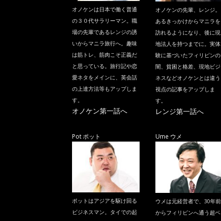
オノケンは日本で働く普通
オノケンの先輩、レンジ。
の３０代サラリーマン。職
あるきっかけからマニラを
場の先輩であるレンジの誘
訪れるようになり、後に現
いからマニラ旅行へ。趣味
地法人を持つまでに。実体
は筋トレ、筋肉こそ正義だ
験に基づいたフィリピンの
と思っている。旅行記や恋
闇、貧困と格差、現地ビジ
愛ネタをメインに、英会話
ネスなどオノケンとは違う
の上達方法等もアップしま
視点の記事をアップしま
す。
す。
オノケン第一話へ
レンジ第一話へ
Pot ポット
Ume ウメ
ポットはアジアを駆け回る
ウメは元経営者で、30年前
ビジネスマン。タイでの起
からフィリピンへ通う超ベ