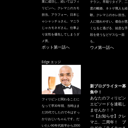
業に成功し、続いてはフィ
テラン。早期リタイア、二
リピンへ。クレマニのカモ
度の離婚、ネトゲ廃人も経
担当。アラフォー。日本じ
験。クレマニのホレ担当。
ゃシャッチョさん、マニラ
人に惚れやすい。都合が悪
じゃカモネギさん。仕事よ
くなると逃げる、姑息な手
り女性を優先してしまうダ
段を使うなどゲスな一面
メ男。
も。
ポット第一話へ
ウメ第一話へ
Edge エッジ
新ブログライター募
集中！
あなたのフィリピン
フィリピンと関わることに
エピソードを連載し
なって早30年弱、当時はま
ませんか！？
だ20代でしたので今はすっ
⇒
【お知らせ】クレ
かりおじいちゃんです。だ
マニ、二周年！ ブ
いたい90年代前半から2000
ログの「ライターさ