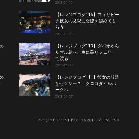
2019-01-10
【レンジブログ115】フィリピー
ド
ナ彼女の父親に交際を認めても
らう
2019-01-09
の
【レンジブログ113】ダバオから
キ
サマル島へ、車に乗りフェリー
で渡る
2019-01-08
の
【レンジブログ111】彼女の服装
を
がセクシー？ クロコダイルパ
ークへ
2019-01-07
ページ％CURRENT_PAGE％の％TOTAL_PAGES％