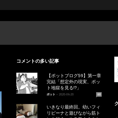
コメントの多い記事
【ポットブログ59】第一章
完結「想定外の現実、ポッ
ト地獄を見る!?」
ポット
-
2020-06-20
60
いきなり最終回。幼いフィ
リピーナと遊びながら筋ト