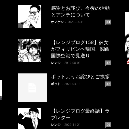
感謝とお詫び。今後の活動
とアンチについて
オノケン
-
2020-03-31
34
【レンジブログ158】彼女
がフィリピンへ帰国、関西
国際空港で見送り
レンジ
-
2019-08-09
32
ポットよりお詫びとご挨拶
ポット
-
2022-03-19
32
【レンジブログ最終話】ラ
ブレター
レンジ
-
2022-11-21
29