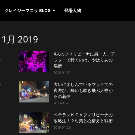
クレイジーマニラ BLOG
登場人物
月 2019
ッ
4人のフィリピーナに男一人。ア
の
フターで行くのは、やはりあの
場所
2019-01-30
の
大いに楽しんでいるマラテでの
る
夜遊び。酔いも吹き飛ぶ人物か
らの着信
2019-01-28
ィ
ベテランＫＴＶフィリピーナの
め
攻略法！？対策と心構えと戦術
2019-01-26