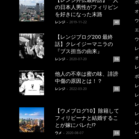
【レンジ外伝最終話】一人
ポ
の日本人男性がフィリピン
オ
を好きになった末路
ウ
レンジ
-
2019-11-22
40
エ
【レンジブログ200 最終
ウ
話】クレイジーマニラの
レ
『ブス担当の由来』
オ
レンジ
-
2020-07-20
36
レ
他人の不幸は蜜の味、誹謗
ポ
中傷の原因とは！？
レ
レンジ
-
2022-03-20
35
レ
レ
【ウメブログ10】除籍して
レ
フィリピーナと結婚するこ
レ
とが嫁にバレた!?
レ
ウメ
-
2020-08-07
34