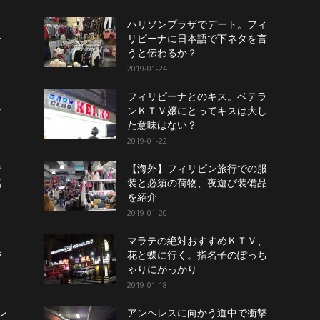
り
ハリソンプラザでデート。フィ
テ
リピーナに日本語で下ネタを言
うと伝わるか？
2019-01-24
ら
フィリピーナとのキス。ベテラ
な
ンＫＴＶ嬢にとってキスは大し
た意味はない？
2019-01-22
で
【海外】フィリピン旅行での服
罵
装と必須の荷物、夜遊び装備品
を紹介
2019-01-20
マラテの絶対おすすめＫＴＶ、
が
花と蝶に行く。指名子のぽっち
ゃりにがっかり
2019-01-18
レ
アンヘレスに向かう道中で衝撃